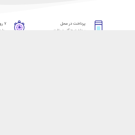
پرداخت در محل
۷ روز ضمانت
پرداخت هنگام دریافت
مهلت
خدمات مشتریان
مکسیکال
قوانین و مقررات
تماس با مکسیکال
روش ارسال
درباره ماکسیکال
ضمانت 7 روزه
وبلاگ مکسیکال
رویه های بازگرداندن کالا
 لوازم جانبی موبایل، لپ تاپ، کامپیوتر، تبلت و … با کیفیت مناسب و قیمت رقابتی ا
 نقش خود را ایفا کند و رضایت مشتریان را کسب کند. فروشگاه مکسیکال کالاهای خود ر