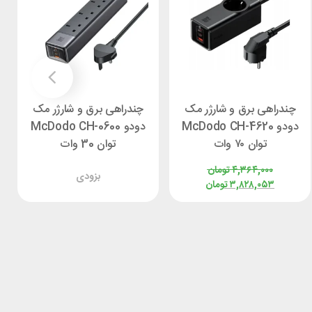
چندراهی برق و شارژر مک
چندراهی برق و شارژر مک
دودو McDodo CH-4620
دودو McDodo CH-0600
توان ۷۰ وات
توان 30 وات
۴,۳۶۴,۰۰۰
تومان
بزودی
۳,۸۲۸,۰۵۳
تومان