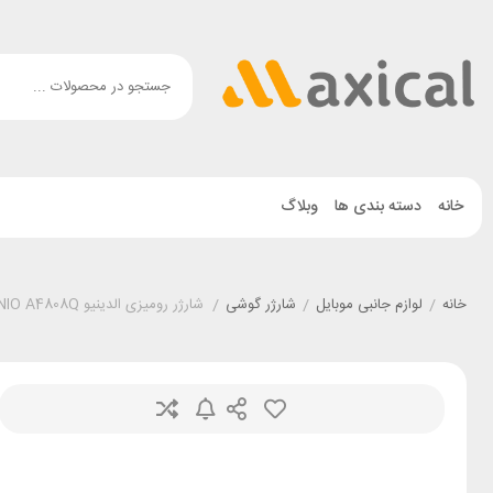
خانه
دسته بندی ها
وبلاگ
خانه
/
لوازم جانبی موبایل
/
شارژر گوشی
/
شارژر رومیزی الدینیو LDNIO A4808Q توان 65 وات