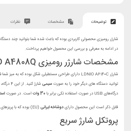
توضیحات
مشخصات
نظرات
شارژر رومیزی محصولی کاربردی بوده که باعث شده شما بتوانید چند دستگاه 
در ادامه به معرفی و بررسی این محصول خواهیم پرداخت.
مشخصات شارژر رومیزی LDNIO A4808Q
شارژر LDNIO A6140C دارای طراحی مستطیلی شکل بوده که به میز شما
ن
توانید دستگاه های دیگر خود را به صورت
سیمی
شارژ کنید. از این 4 درگاه، 2 درگاه
درگاه‌های USB در صورت استفاده تکی برابر با
30 وات
است. در صورت
است
قابل ذکر است این محصول دارای
دوشاخه ایرانی
(EU) بوده که با پریزهای ایرانی سازگاری داشته و دارای
پروتکل شارژ سریع