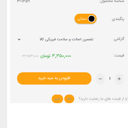
شناسه محصول:
301459
رنگبندی
مشکی
گارانتی
۳,۳۵۰,۰۰۰
تومان
۳,۹۵۳,۰۰۰
افزودن به سبد خرید
یا از قیمت های ما رضایت دارید؟
بله
خیر