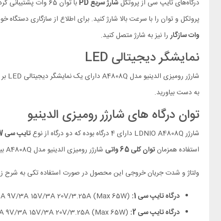
درگاه‌های تایپ سی از پروتکل
شارژ سریع PD
با توان 65 وات پشتیبانی کرده و درگاه‌های USB از پروتکل
پروتکل و توان را با سرعت بالا شارژ کنید. برای اطلاع از سازگاری دستگاه خو
وات سازگار
را نیز به شارژ متصل کنید.
نمایشگر دیجیتالی LED
شارژر رومیزی الدینیو مدل A4808Q دارای یک نمایشگر دیجیتالی LED بر روی بدنه بوده که به شما میزان
به دست بیاورید.
توان درگاه های شارژر رومیزی الدینیو
شارژر LDNIO A4808Q دارای 4 درگاه بوده که دو درگاه از نوع
تایپ سی PD 65W
استفاده همزمان
توان کلی 65 واتی
شارژر رومیزی الدینیو مدل A4808Q بین درگاه ها تقسیم خواهد شد.
ولتاژ و شدت جریان خروجی این محصول در صورت استفاده تکی به شرح زی
درگاه تایپ سی 1:
(Max 65W) 5V/3A 9V/3A 15V/3A 20V/3.25A
درگاه تایپ سی 2:
(Max 65W) 5V/3A 9V/3A 15V/3A 20V/3.25A