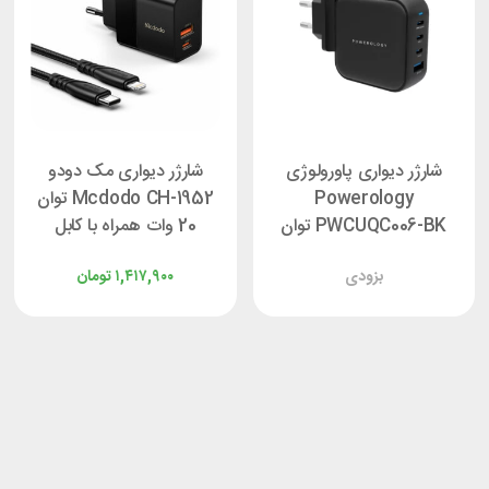
شارژر دیواری پاورولوژی
شارژر دیواری مک دودو
Powerology
Mcdodo CH-1952 توان
PWCUQC006-BK توان
20 وات همراه با کابل
100 وات
بزودی
۱,۴۱۷,۹۰۰
تومان