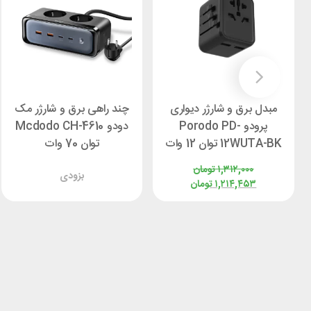
مبدل برق و شارژر دیواری
چند راهی برق و شارژر مک
پرودو Porodo PD-
دودو Mcdodo CH-4610
12WUTA-BK توان 12 وات
توان 70 وات
۱,۳۱۲,۰۰۰
تومان
بزودی
۱,۲۱۴,۴۵۳
تومان