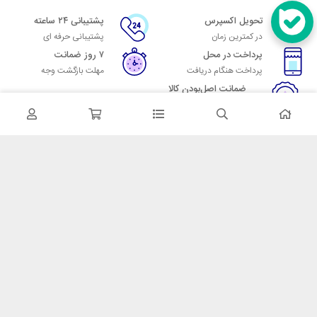
تحویل اکسپرس
پشتیبانی ۲۴ ساعته
در کمترین زمان
پشتیبانی حرفه ای
پرداخت در محل
۷ روز ضمانت
پرداخت هنگام دریافت
مهلت بازگشت وجه
ضمانت اصل‌بودن کالا
تایید اصالت کالا
در تماس باشید
آدرس: تهران میدان حسن آباد خیابان امام خمینی بن بست پاساژ منوچهری
پلاک 7
شماره تماس: 02166700606
شماره واتساپ: 02166700606
کدپستی: 1137916439
زمان پاسخگویی: شنبه تا چهارشنبه 9 الی 17 و پنجشنبه 9 الی 13
خدمات مشتریان
قوانین و مقررات