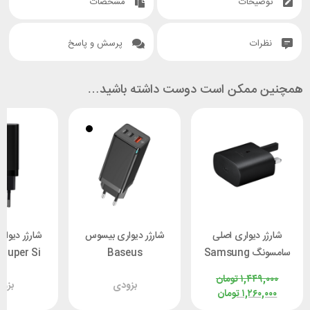
توضیحات
مشخصات
نظرات
پرسش و پاسخ
همچنین ممکن است دوست داشته باشید…
شارژر دیواری اصلی
شارژر دیواری بیسوس
شارژر دیوا
سامسونگ Samsung
Baseus
Super Si
EP-TA800 توان 25
CCGP050101 توان 65
SUPP-E01
۱,۴۴۹,۰۰۰
تومان
بزودی
بزو
وات
وات با کابل
توان 30 وات
۱,۲۶۰,۰۰۰
تومان