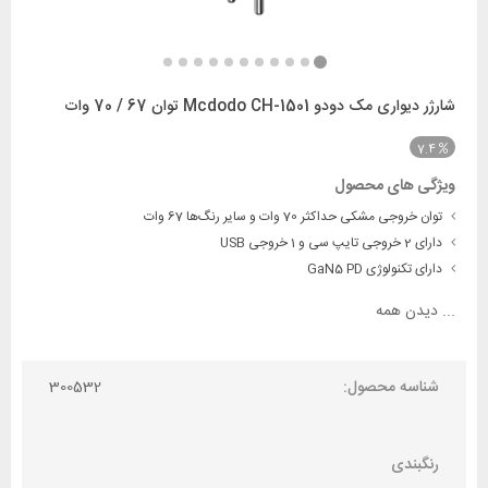
شارژر دیواری مک دودو Mcdodo CH-1501 توان 67 / 70 وات
7.4
ویژگی های محصول
توان خروجی مشکی حداکثر 70 وات و سایر رنگ‌ها 67 وات
دارای 2 خروجی تایپ سی و 1 خروجی USB
دارای تکنولوژی GaN5 PD
...
دیدن همه
شناسه محصول:
300532
رنگبندی