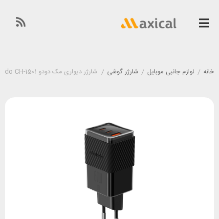
خانه
/
لوازم جانبی موبایل
/
شارژر گوشی
/
شارژر دیواری مک دودو Mcdodo CH-1501 توان 67 / 70 وات