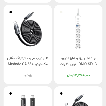
چندراهی برق و شارژ الدینیو
کابل تایپ سی به لایتنینگ مگنتی
LDNIO SE1-C توان 20 وات
مک دودو Mcdodo CA-9910
طول ۱ متر توان ۳۶ وات
۲,۳۵۵,۰۰۰
تومان
بزودی