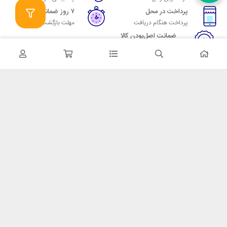
پرداخت در محل
۷ روز ضمانت
پرداخت هنگام دریافت
مهلت بازگشت وجه
ضمانت اصل‌بودن کالا
تایید اصالت کالا
در تماس باشید
آدرس: تهران میدان حسن آباد خیابان امام خمینی بن بست پاساژ منوچهری
پلاک 7
شماره تماس: 02166700606
شماره واتساپ: 02166700606
کدپستی: 1137916439
زمان پاسخگویی: شنبه تا چهارشنبه 9 الی 17 و پنجشنبه 9 الی 13
خدمات مشتریان
قوانین و مقررات
روش ارسال
ضمانت 7 روزه
رویه های بازگرداندن کالا