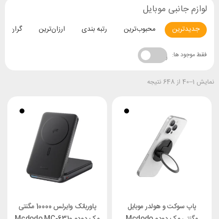
لوازم جانبی موبایل
جدیدترین
محبوب‌ترین
رتبه بندی
ارزان‌ترین
گران‌تری
فقط موجود ها:
نمایش 1–40 از 648 نتیجه
پاپ سوکت و هولدر موبایل
پاوربانک وایرلس 10000 مگنتی
مگنتی مک دودو Mcdodo
مک دودو Mcdodo MC-6310