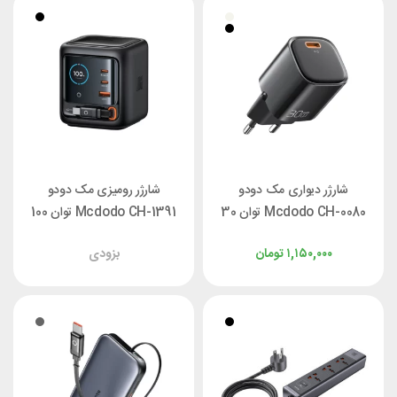
شارژر دیواری مک دودو
شارژر رومیزی مک دودو
Mcdodo CH-0080 توان 30
Mcdodo CH-1391 توان 100
وات
وات با کابل جمع‌شونده
۱,۱۵۰,۰۰۰
تومان
بزودی