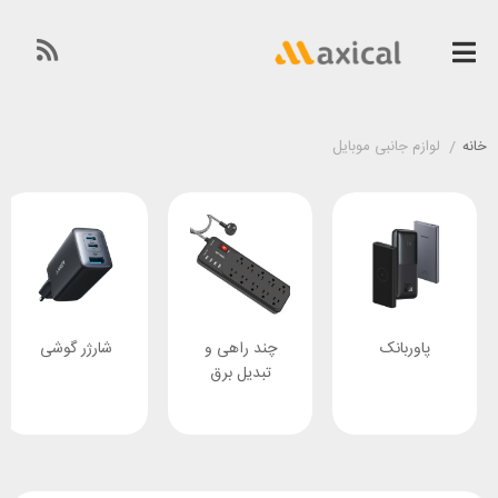
خانه
/
لوازم جانبی موبایل
راهی و
شارژر گوشی
شارژر وایرلس
قاب 
یل برق
گو