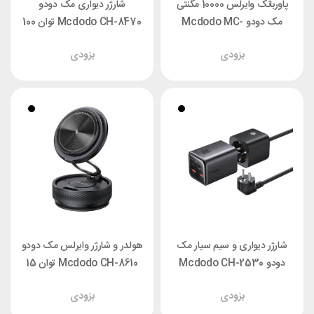
پاوربانک وایرلس 10000 مگنتی
شارژر دیواری مک دودو
مک دودو Mcdodo MC-
Mcdodo CH-8470 توان 100
2430 توان 35 وات
وات با کابل جمع‌شونده
بزودی
بزودی
شارژر دیواری و سیم سیار مک
هولدر و شارژر وایرلس مک دودو
دودو Mcdodo CH-2530
Mcdodo CH-8610 توان 15
توان 70 وات طول 1.5 متر
وات
بزودی
بزودی