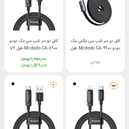
کابل دو سر تایپ سی مگنتی مک
کابل دو سر تایپ سی مک دودو
دودو Mcdodo CA-9900 طول
Mcdodo CA-8900 طول 1/2
1 متر توان 240 وات
متر توان 240 وات
۱,۷۵۸,۰۰۰
تومان
بزودی
۱,۵۲۹,۰۰۰
تومان