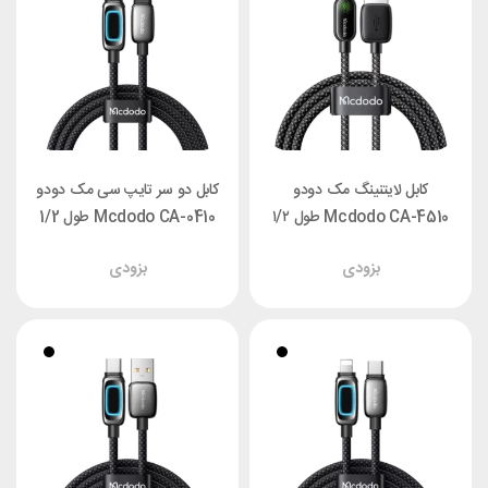
کابل لایتنینگ مک دودو
کابل دو سر تایپ سی مک دودو
Mcdodo CA-4510 طول ۱/۲
Mcdodo CA-0410 طول 1/2
متر توان 12 وات
متر توان 100 وات
بزودی
بزودی