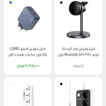
شارژر وایرلس چند کاره مک
شارژر دیواری الدینیو LDNIO
دودو Mcdodo CH-6170 توان
Q8 توان 100 وات همراه با کابل
25 وات
ناموجود!
۴,۷۹۵,۰۰۰
تومان