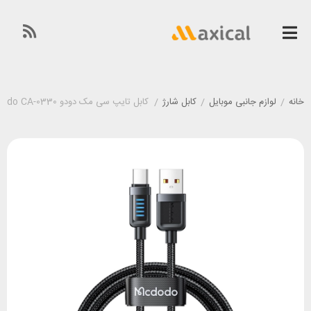
خانه
/
لوازم جانبی موبایل
/
کابل شارژ
/
کابل تایپ سی مک دودو Mcdodo CA-0330 شدت جریان 6 آمپر طول ۱/۲ متر