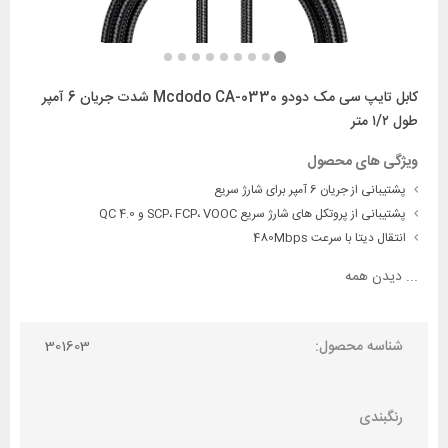
کابل تایپ سی مک دودو Mcdodo CA-0330 شدت جریان 6 آمپر
طول ۱/۲ متر
ویژگی های محصول
پشتیبانی از جریان 6 آمپر برای شارژ سریع
پشتیبانی از پروتکل های شارژ سریع SCP، FCP، VOOC و QC 4.0
انتقال دیتا با سرعت 480Mbps
...
دیدن همه
شناسه محصول:
301603
رنگبندی