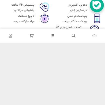
تحویل اکسپرس
پشتیبانی ۲۴ ساعته
در کمترین زمان
پشتیبانی حرفه ای
پرداخت در محل
۷ روز ضمانت
پرداخت هنگام دریافت
مهلت بازگشت وجه
ضمانت اصل‌بودن کالا
تایید اصالت کالا
در تماس باشید
آدرس: تهران میدان حسن آباد خیابان امام خمینی بن بست پاساژ منوچهری
پلاک 7
شماره تماس: 02166700606
شماره واتساپ: 02166700606
کدپستی: 1137916439
زمان پاسخگویی: شنبه تا چهارشنبه 9 الی 17 و پنجشنبه 9 الی 13
خدمات مشتریان
قوانین و مقررات
روش ارسال