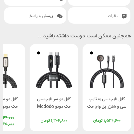
نظرات
پرسش و پاسخ
همچنین ممکن است دوست داشته باشید…
کابل تایپ سی به تایپ
کابل دو سر تایپ سی
کابل دو سر
سی و شارژر اپل واچ مک
مک دودو Mcdodo
م
دودو Mcdodo CA-
CA-8000 طول 1.2 متر
,۲۴۴,۰۰۰
۱,۵۲۴,۶۰۰
تومان
۱,۳۰۶,۸۰۰
تومان
2200 توان 60 وات طول
توان 100 وات
توان 100 وات
,۰۴۵,۰۰۰
1.2 متر