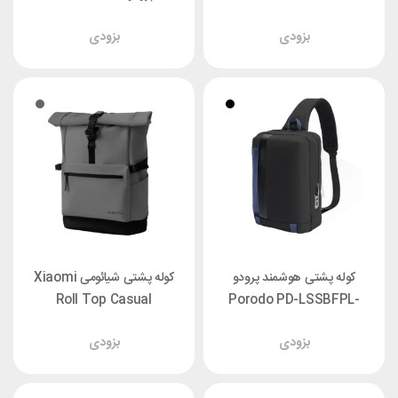
LSBPFPL-BKBU
بزودی
بزودی
کوله پشتی هوشمند پرودو
کوله پشتی شیائومی Xiaomi
Roll Top Casual
Porodo PD-LSSBFPL-
BKBU
XMJBB01RM مناسب لپ تاپ
بزودی
بزودی
15.6 اینچ