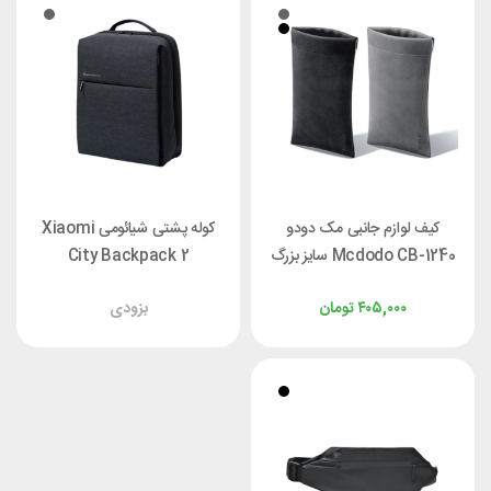
کیف لوازم جانبی مک دودو
کوله پشتی شیائومی Xiaomi
Mcdodo CB-1240 سایز بزرگ
City Backpack 2
DSBB03RM مناسب لپ تاپ
۴۰۵,۰۰۰
تومان
بزودی
15.6 اینچ