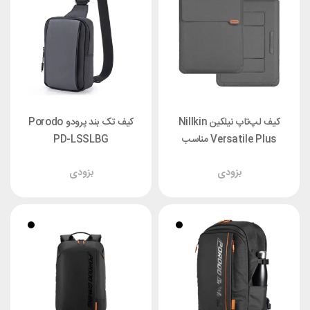
کیف لپ‌تاپ نیلکین Nillkin
کیف تک بند پرودو Porodo
Versatile Plus مناسب
PD-LSSLBG
لپ‌تاپ ۱۵/۶ تا ۱۶/۱ اینچ
بزودی
بزودی