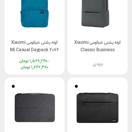
کوله پشتی شیائومی Xiaomi
کوله پشتی شیائومی Xiaomi
Mi Casual Daypack 2076
Classic Business
Backpack 2 JDSW02RM
–
۱,۵۷۹,۲۴۸
تومان
بزودی
مناسب لپ تاپ 15.6 اینچ
۱,۶۴۷,۳۶۰
تومان