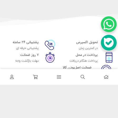
تحویل اکسپرس
پشتیبانی ۲۴ ساعته
در کمترین زمان
پشتیبانی حرفه ای
پرداخت در محل
۷ روز ضمانت
پرداخت هنگام دریافت
مهلت بازگشت وجه
ضمانت اصل‌بودن کالا
تایید اصالت کالا
در تماس باشید
آدرس: تهران میدان حسن آباد خیابان امام خمینی بن بست پاساژ منوچهری
پلاک 7
شماره تماس: 02166700606
شماره واتساپ: 02166700606