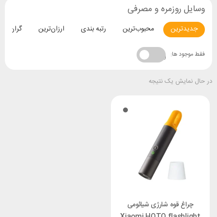
وسایل روزمره و مصرفی
جدیدترین
محبوب‌ترین
رتبه بندی
ارزان‌ترین
گران‌تری
فقط موجود ها:
در حال نمایش یک نتیجه
چراغ قوه شارژی شیائومی
Xiaomi HOTO flashlight