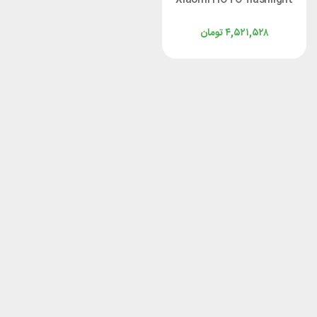
lite QWSDT001
۴,۵۲۱,۵۲۸
تومان