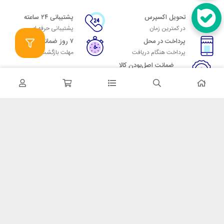
تحویل اکسپرس
پشتیبانی ۲۴ ساعته
در کمترین زمان
پشتیبانی حرفه ای
پرداخت در محل
۷ روز ضمانت
پرداخت هنگام دریافت
مهلت بازگشت وجه
ضمانت اصل‌بودن کالا
تایید اصالت کالا
در تماس باشید
آدرس: تهران میدان حسن آباد خیابان امام خمینی بن بست پاساژ منوچهری
پلاک 7
شماره تماس: 02166700606
شماره واتساپ: 02166700606
کدپستی: 1137916439
زمان پاسخگویی: شنبه تا چهارشنبه 9 الی 17 و پنجشنبه 9 الی 13
خدمات مشتریان
قوانین و مقررات