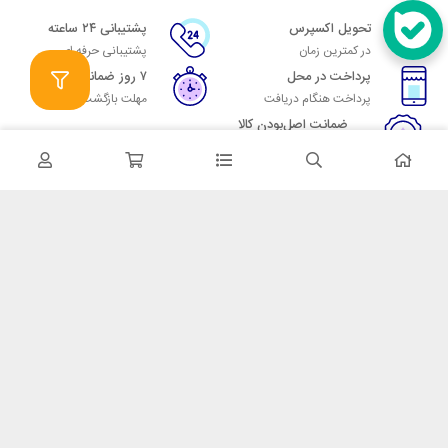
تحویل اکسپرس
پشتیبانی ۲۴ ساعته
در کمترین زمان
پشتیبانی حرفه ای
پرداخت در محل
۷ روز ضمانت
پرداخت هنگام دریافت
مهلت بازگشت وجه
ضمانت اصل‌بودن کالا
تایید اصالت کالا
در تماس باشید
آدرس: تهران میدان حسن آباد خیابان امام خمینی بن بست پاساژ منوچهری
پلاک 7
شماره تماس: 02166700606
شماره واتساپ: 02166700606
کدپستی: 1137916439
زمان پاسخگویی: شنبه تا چهارشنبه 9 الی 17 و پنجشنبه 9 الی 13
خدمات مشتریان
قوانین و مقررات