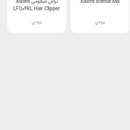
Xiaomi Bomidi M5
تراش شیائومی Xiaomi
LFQ04KL Hair Clipper
بزودی
بزودی