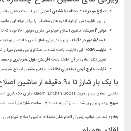
اصلاح مو در ابعاد مختلف با شانه‌ی کشویی:
در قسمت پشتی ماشین اصلاح سر شیائومی Enchen Boost یک د
از این قابلیت می توانید اندزه های مختلفی را برای تیغه این ماشین
موتور 2 سرعته:
ماشین اصلاح شیائومی دارای موتور 280 بوده که دارای قدرت زیادی است؛ این موتور قادر است سرعت
تا
5800 دور در دقیقه
نیز برساند. برای فعال کردن حالت توربو باید 
قابلیت ESM:
این قابلیت باعث شده در هنگام پایین بودن میزان ش
تغییر نکند. علاوه بر آن ESM باعث ا
فزایش طول عمر باتری و حفظ ا
قابلیت خارج کردن تیغه برای نظافت:
تیغه‌ی ماشین اصلاح شیائومی مدل Boost قابلیت خارج شدن را داشته و می توانید برای تمیز کردن بهتر تیغه و ماشین از
با یک بار شارژ تا 90 دقیقه از ماشین اصلاح شیائومی استفاده کنید
ماشین اصلاح سر و صورت Xiaomi Enchen Boost دارای یک باتری داخلی قابل شارژ بوده که با پر بودن شارژ آن می توانید تا حدود
سریع
بوده و برای پر شدن شارژ آن به حدود 1.5 ساعت شارژ نیاز است. شما با 1 ساعت شارژ می توانید تا 80 دقیقه از ماشین اصلاح صورت شیائومی استفاده کنید.
بعلاوه شما می توانید پس از اتمام شارژ دستگاه، ماشین اصلاح شیائومی را 
اقلام همراه