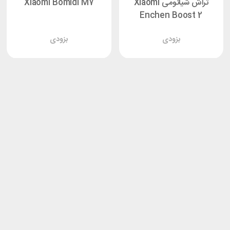
تراش شیائومی Xiaomi
Xiaomi Bomidi M7
Enchen Boost 2
بزودی
بزودی