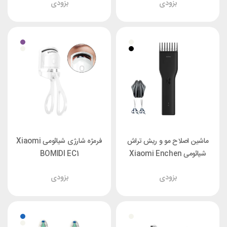
بزودی
بزودی
ماشین اصلاح مو و ریش تراش
فرمژه شارژی شیائومی Xiaomi
شیائومی Xiaomi Enchen
BOMIDI EC1
Boost فول پک
بزودی
بزودی