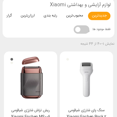
لوازم آرایشی و بهداشتی Xiaomi
جدیدترین
محبوب‌ترین
رتبه بندی
ارزان‌ترین
گران‌تری
فقط موجود ها:
نمایش 1–40 از 44 نتیجه
سنگ پای شارژی شیائومی
ریش تراش شارژی شیائومی
Xiaomi Enchen MS006
Xiaomi Enchen Rock 2