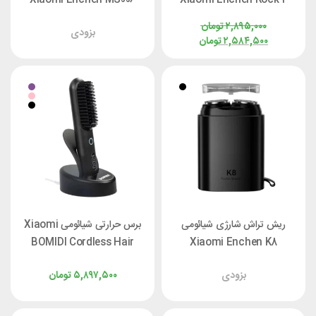
۲,۸۹۵,۰۰۰
تومان
بزودی
۲,۵۸۴,۵۰۰
تومان
ریش تراش شارژی شیائومی
برس حرارتی شیائومی Xiaomi
BOMIDI Cordless Hair
Xiaomi Enchen K8
Straightener HB3 با پایه
بزودی
۵,۸۹۷,۵۰۰
تومان
شارژ