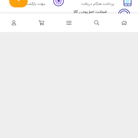
پرداخت هنگام دریافت
مهلت بازگشت وجه
ضمانت اصل‌بودن کالا
تایید اصالت کالا
در تماس باشید
آدرس: تهران میدان حسن آباد خیابان امام خمینی بن بست پاساژ منوچهری
پلاک 7
شماره تماس: 02166700606
شماره واتساپ: 02166700606
کدپستی: 1137916439
زمان پاسخگویی: شنبه تا چهارشنبه 9 الی 17 و پنجشنبه 9 الی 13
خدمات مشتریان
قوانین و مقررات
روش ارسال
ضمانت 7 روزه
رویه های بازگرداندن کالا