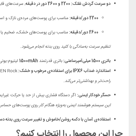
دو سرعت گردش غلتک: 2200 و 2600 دور در دقیقه.
سرعت‌های قابل‌
2200 دور/دقیقه:
مناسب برای پوست‌های مرده‌ی نازک و استف
2600 دور/دقیقه:
مناسب برای پوست‌های خشک، ضخیم یا پی
تنظیم سرعت به‌سادگی با کلید روی بدنه انجام می‌شود.
باتری 1500 میلی‌آمپر‌ساعتی:
باتری قدرتمند
1500mAh
لیتیوم-یونی
استاندارد ضدآب IPX6 برای استفاده‌ی مرطوب و خشک:
ENCHEN Rock دارا
راحت‌تر و بهداشتی‌تر می‌کند.
حسگر خودکار ایمنی:
اگر دستگاه فشاری بیش از حد یا حرکت غیرای
این سیستم هوشمند ایمنی به‌ویژه هنگام کار روی پوست‌های حسا
استفاده‌ی آسان با دکمه روشن/خاموش و تغییر سرعت روی بدنه دس
چرا این محصول را انتخاب کنیم؟