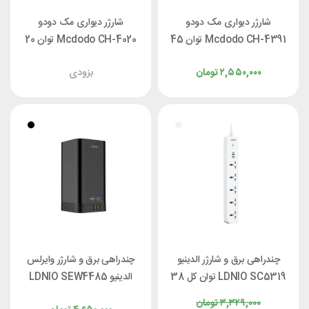
شارژر دیواری مک دودو
شارژر دیواری مک دودو
Mcdodo CH-4391 توان 45
Mcdodo CH-4020 توان 20
وات
وات
۲,۵۵۰,۰۰۰
تومان
بزودی
چندراهی برق و شارژر الدینیو
چندراهی برق و شارژر وایرلس
LDNIO SC5319 توان کل 38
الدینیو LDNIO SEW4485
وات
توان کل 32 وات
۳,۳۲۹,۰۰۰
تومان