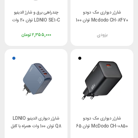
شارژر دیواری مک دودو
چندراهی برق و شارژ الدینیو
Mcdodo CH-8470 توان 100
LDNIO SE1-C توان 20 وات
وات با کابل جمع‌شونده
بزودی
۲,۳۵۵,۰۰۰
تومان
شارژر دیواری مک دودو
شارژر دیواری الدینیو LDNIO
McDodo CH-0850 توان 65
Q8 توان 100 وات همراه با کابل
وات