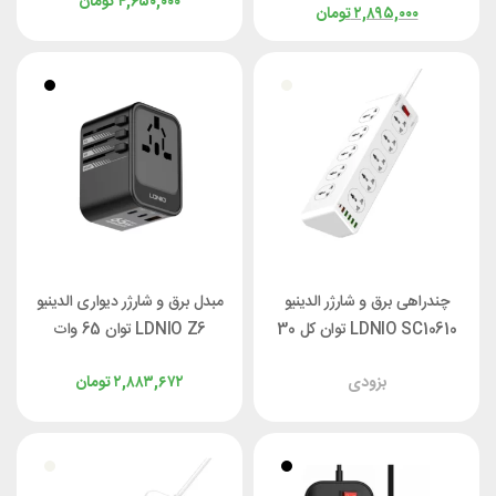
۴,۶۵۰,۰۰۰
تومان
۲,۸۹۵,۰۰۰
تومان
چندراهی برق و شارژر الدینیو
مبدل برق و شارژر دیواری الدینیو
LDNIO SC10610 توان کل 30
LDNIO Z6 توان 65 وات
وات
بزودی
۲,۸۸۳,۶۷۲
تومان