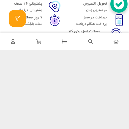
تحویل اکسپرس
پشتیبانی ۲۴ ساعته
در کمترین زمان
پشتیبانی حرفه ای
پرداخت در محل
۷ روز ضمانت
پرداخت هنگام دریافت
مهلت بازگشت وجه
ضمانت اصل‌بودن کالا
تایید اصالت کالا
در تماس باشید
آدرس: تهران میدان حسن آباد خیابان امام خمینی بن بست پاساژ منوچهری
پلاک 7
شماره تماس: 02166700606
شماره واتساپ: 02166700606
کدپستی: 1137916439
زمان پاسخگویی: شنبه تا چهارشنبه 9 الی 17 و پنجشنبه 9 الی 13
خدمات مشتریان
قوانین و مقررات
روش ارسال