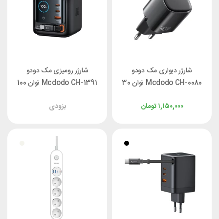
شارژر دیواری مک دودو
شارژر رومیزی مک دودو
Mcdodo CH-0080 توان 30
Mcdodo CH-1391 توان 100
وات
وات با کابل جمع‌شونده
۱,۱۵۰,۰۰۰
تومان
بزودی