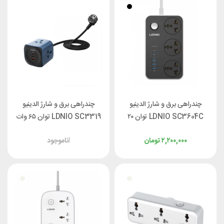
چندراهی برق و شارژ الدینیو
چندراهی برق و شارژ الدینیو
LDNIO SC3604C توان ۲۰
LDNIO SC3319 توان ۶۵ وات
وات
۲,۲۰۰,۰۰۰
تومان
ناموجود!