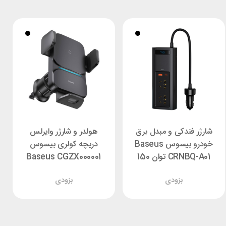
شارژر فندکی و مبدل برق
هولدر و شارژر وایرلس
خودرو بیسوس Baseus
دریچه کولری بیسوس
CRNBQ-A01 توان 150
Baseus CGZX000001
وات
توان 15 وات
بزودی
بزودی