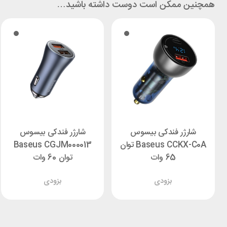
همچنین ممکن است دوست داشته باشید…
شارژر فندکی بیسوس
شارژر فندکی بیسوس
Baseus CCKX-C0A توان
Baseus CGJM000013
65 وات
توان 60 وات
بزودی
بزودی