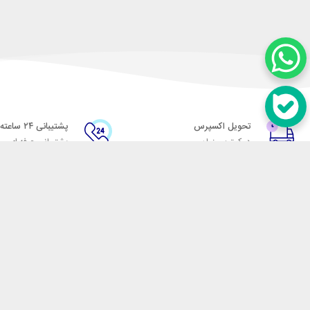
تحویل اکسپرس
پشتیبانی ۲۴ ساعته
در کمترین زمان
پشتیبانی حرفه ای
در تماس باشید
آدرس: تهران میدان حسن آباد خیابان امام خمینی بن بست پاساژ منوچهری پلاک 7
شماره تماس: 02166700606
شماره واتساپ: 02166700606
کدپستی: 1137916439
زمان پاسخگویی: شنبه تا چهارشنبه 9 الی 17 و پنجشنبه 9 الی 13