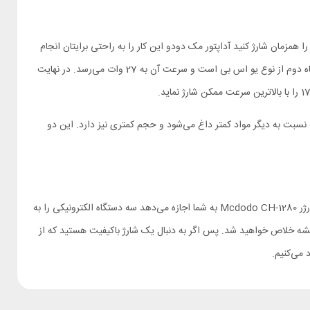
ل، هندزفری، تبلت و… را همزمان شارژ کنید آداپتور مک دودو این کار را به راحتی برایتان انجام
می‌دهد. اولین درگاه از نوع تاپ سی بوده و با طیف گسترده‌ای از دستگاه‌های الکترونیکی سازگار است. این درگاه از فست شارژ 35 واتی پشتیبانی می‌کند. درگاه دوم از نوع یو اس بی است و سرعت آن به 27 وات می‌رسد. در نهایت
 شارژر استفاده می‌شود که نسبت به دیگر مواد کمتر داغ می‌شود و حجم کمتری نیز دارد. این دو
امروزه همه ما از لوازم الکترونیکی مختلفی استفاده می‌کنیم که هر کدام نیاز به شارژ شدن دارند اما حمل آداپتور جداگانه برای هر یک تقریبا غیرممکن است. شارژر Mcdodo CH-1280 به شما اجازه می‌دهد سه دستگاه الکترونیکی را به
همیشه خلاص خواهید شد. پس اگر به دنبال یک شارژ باکیفیت هستید که از