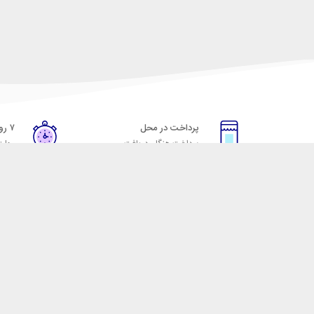
پرداخت در محل
۷ روز ضمانت
پرداخت هنگام دریافت
مهلت
خدمات مشتریان
مکسیکال
قوانین و مقررات
تماس با مکسیکال
روش ارسال
درباره ماکسیکال
ضمانت 7 روزه
وبلاگ مکسیکال
رویه های بازگرداندن کالا