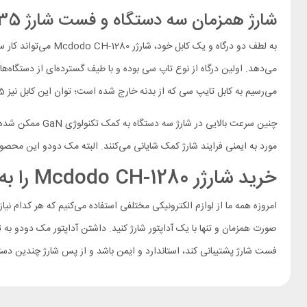
شارژ همزمان سه دستگاه و فست شارژ 35 واتی
به لطف دو درگاه و 
می‌رسیم به کابل تایپ سی که از بدنه خارج شده است؛ توان این کابل نیز 35 وات بوده و خبر مهمتر اینکه با محصولات اپل نیز سازگاری دارد و می‌تواند آیفون 17 را با بالاترین سرعت ممکن شارژ نماید.
چنین سرعت بالای
مورد به ایمنی فرایند شارژ کمک شایانی می‌کنند. البته مک دودو این محص
خرید شارژر Mcdodo CH-1280 را به چه کسانی پیشنهاد می‌کنیم؟
صورت همزمان و تنها با یک آداپتور شارژ کنید. داشتن آداپتور مک دودو به
فست شارژ پشتیبانی کند، استاندارد و ایمن باشد و از پس شارژ چندین دستگاه به صورت همزم