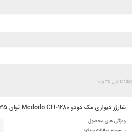
شارژر دیواری مک دودو Mcdodo CH-1280 توان 35 وات
ویژگی های محصول
سیستم محافظت چندلایه