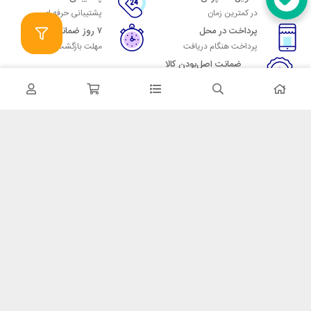
در کمترین زمان
پشتیبانی حرفه ای
پرداخت در محل
۷ روز ضمانت
پرداخت هنگام دریافت
مهلت بازگشت وجه
ضمانت اصل‌بودن کالا
تایید اصالت کالا
در تماس باشید
آدرس: تهران میدان حسن آباد خیابان امام خمینی بن بست پاساژ منوچهری
پلاک 7
شماره تماس: 02166700606
شماره واتساپ: 02166700606
کدپستی: 1137916439
زمان پاسخگویی: شنبه تا چهارشنبه 9 الی 17 و پنجشنبه 9 الی 13
خدمات مشتریان
قوانین و مقررات
روش ارسال
ضمانت 7 روزه