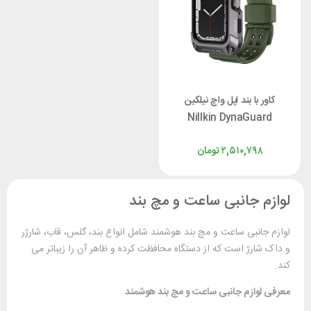
کاور با بند اپل واچ نیلکین
Nillkin DynaGuard
Wristband مناسب برای اپل
۲,۵۱۰,۷۹۸
تومان
واچ 45 میلیمتری سری 7/8/9
لوازم جانبی ساعت و مچ بند
لوازم جانبی ساعت و مچ‌ بند هوشمند شامل انواع بند، گلس، قاب، شارژر
و داک شارژ است که از دستگاه محافظت کرده و ظاهر آن را زیباتر می
‌کند.
معرفی لوازم جانبی ساعت و مچ ‌بند هوشمند