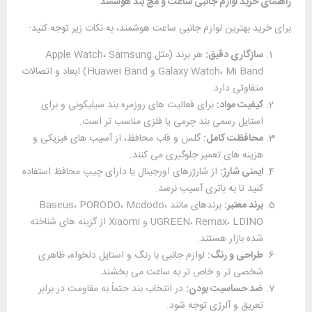
راهنمای خرید لوازم جانبی ساعت و مچ ‌بند هوشمند
برای خرید بهترین لوازم جانبی ساعت هوشمند، به نکات زیر توجه کنید:
سازگاری دقیق:
هر برند (مثل Apple Watch، Samsung
Galaxy Watch، Mi Band و Huawei Band) ابعاد و اتصالات
متفاوتی دارد.
کیفیت مواد:
برای فعالیت‌ های روزمره بند سیلیکونی و برای
استایل رسمی بند چرمی یا فلزی مناسب ‌تر است.
محافظت کامل:
گلس و قاب محافظ، از آسیب‌ های فیزیکی و
هزینه‌ های تعمیر جلوگیری می‌ کنند.
ایمنی شارژ:
از شارژرهای اورجینال یا دارای چیپ محافظ استفاده
کنید تا به باتری آسیب نرسد.
برند معتبر:
برندهای مانند Baseus، PORODO، Mcdodo،
UGREEN، Remax، LDINO و Xiaomi از گزینه‌ های شناخته
‌شده بازار هستند.
طراحی و رنگ:
لوازم جانبی با رنگ و استایل دلخواه، ظاهری
شخصی ‌تر و خاص ‌تر به ساعت می ‌بخشند.
ضد حساسیت بودن:
در انتخاب بند حتماً به مقاومت در برابر
تعریق و آلرژی توجه شود.