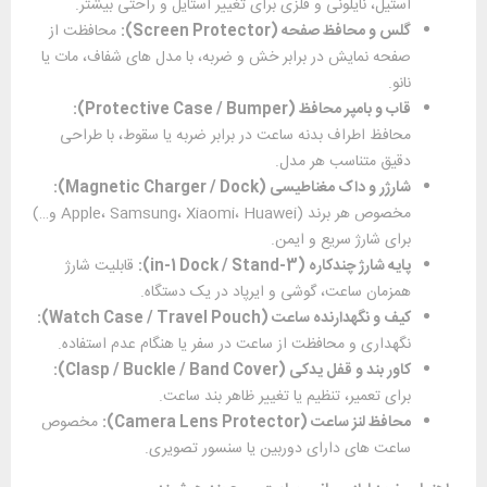
استیل، نایلونی و فلزی برای تغییر استایل و راحتی بیشتر.
گلس و محافظ صفحه (
Screen Protector
):
محافظت از
صفحه نمایش در برابر خش و ضربه، با مدل ‌های شفاف، مات یا
نانو.
قاب و بامپر محافظ (
Protective Case / Bumper
):
محافظ اطراف بدنه ساعت در برابر ضربه یا سقوط، با طراحی
دقیق متناسب هر مدل.
شارژر و داک مغناطیسی (
Magnetic Charger / Dock
):
مخصوص هر برند (Apple، Samsung، Xiaomi، Huawei و…)
برای شارژ سریع و ایمن.
پایه شارژ چندکاره (3-
in-1 Dock / Stand
):
قابلیت شارژ
همزمان ساعت، گوشی و ایرپاد در یک دستگاه.
کیف و نگهدارنده ساعت (
Watch Case / Travel Pouch
):
نگهداری و محافظت از ساعت در سفر یا هنگام عدم استفاده.
کاور بند و قفل یدکی (
Clasp / Buckle / Band Cover
):
برای تعمیر، تنظیم یا تغییر ظاهر بند ساعت.
محافظ لنز ساعت (
Camera Lens Protector
):
مخصوص
ساعت‌ های دارای دوربین یا سنسور تصویری.