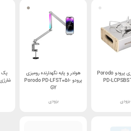
اجاق گاز سفری پرودو Porodo
هولدر و پایه نگهدارنده رومیزی
PD-LCPSBS
پرودو Porodo PD-LFST051-
GY
بزودی
بزودی