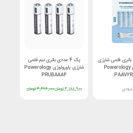
دی باتری قلمی شارژی
پک 4 عددی باتری نیم قلمی
پاورولوژی Powerology
شارژی پاورولوژی Powerology
PRUBAAA4
PAAV2
بزودی
۳,۱۸۸,۹۰۰
تومان
۳,۴۷۶,۰۰۰
تومان