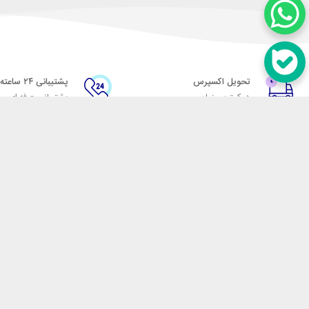
تحویل اکسپرس
پشتیبانی ۲۴ ساعته
در کمترین زمان
پشتیبانی حرفه ای
در تماس باشید
آدرس: تهران میدان حسن آباد خیابان امام خمینی بن بست پاساژ منوچهری پلاک 7
شماره تماس: 02166700606
شماره واتساپ: 02166700606
کدپستی: 1137916439
زمان پاسخگویی: شنبه تا چهارشنبه 9 الی 17 و پنجشنبه 9 الی 13
فروشگاه اینترنتی مکسیکال