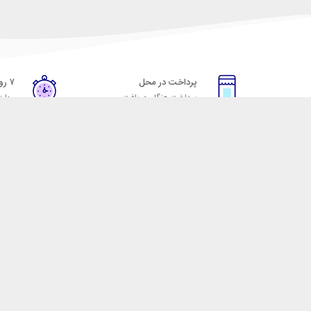
پرداخت در محل
۷ روز ضمانت
پرداخت هنگام دریافت
مهلت
خدمات مشتریان
مکسیکال
قوانین و مقررات
تماس با مکسیکال
روش ارسال
درباره ماکسیکال
ضمانت 7 روزه
وبلاگ مکسیکال
رویه های بازگرداندن کالا