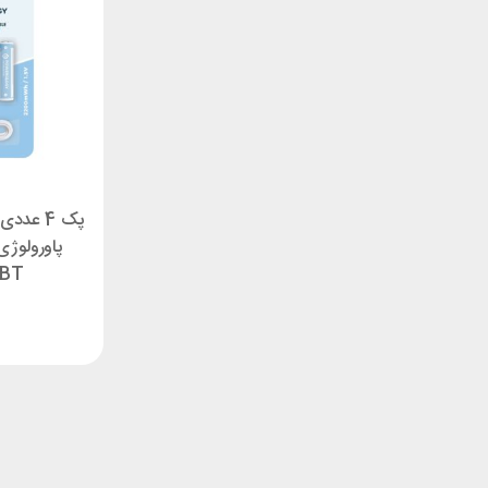
پک 4 عد
RBT