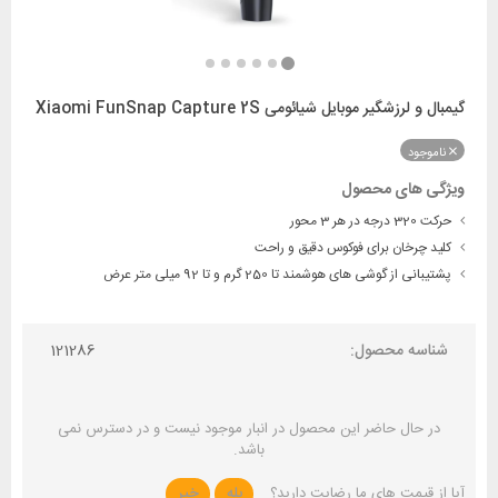
گیمبال و لرزشگیر موبایل شیائومی Xiaomi FunSnap Capture 2S
ناموجود
ویژگی های محصول
حرکت 320 درجه در هر 3 محور
کلید چرخان برای فوکوس دقیق و راحت
پشتیبانی از گوشی های هوشمند تا 250 گرم و تا 92 میلی متر عرض
شناسه محصول:
121286
در حال حاضر این محصول در انبار موجود نیست و در دسترس نمی
باشد.
آیا از قیمت های ما رضایت دارید؟
بله
خیر