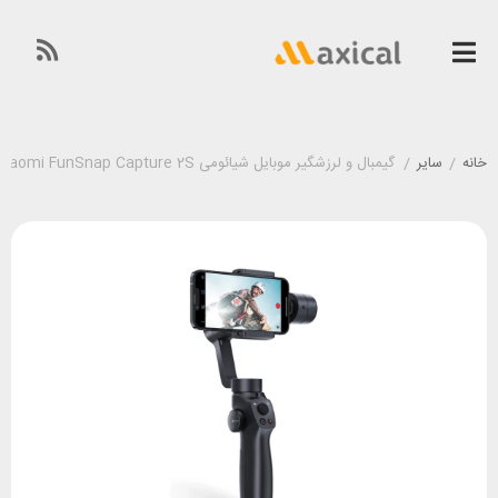
خانه
/
سایر
/
گیمبال و لرزشگیر موبایل شیائومی Xiaomi FunSnap Capture 2S