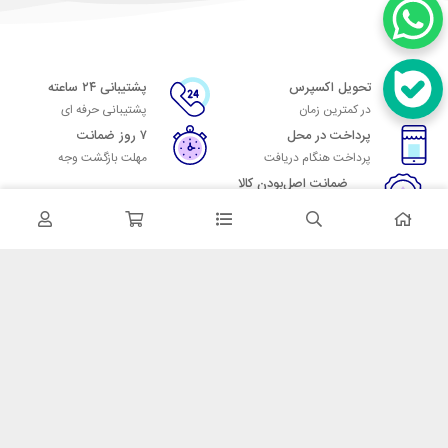
تحویل اکسپرس
پشتیبانی ۲۴ ساعته
در کمترین زمان
پشتیبانی حرفه ای
پرداخت در محل
۷ روز ضمانت
پرداخت هنگام دریافت
مهلت بازگشت وجه
ضمانت اصل‌بودن کالا
تایید اصالت کالا
در تماس باشید
آدرس: تهران میدان حسن آباد خیابان امام خمینی بن بست پاساژ منوچهری
پلاک 7
شماره تماس: 02166700606
شماره واتساپ: 02166700606
کدپستی: 1137916439
زمان پاسخگویی: شنبه تا چهارشنبه 9 الی 17 و پنجشنبه 9 الی 13