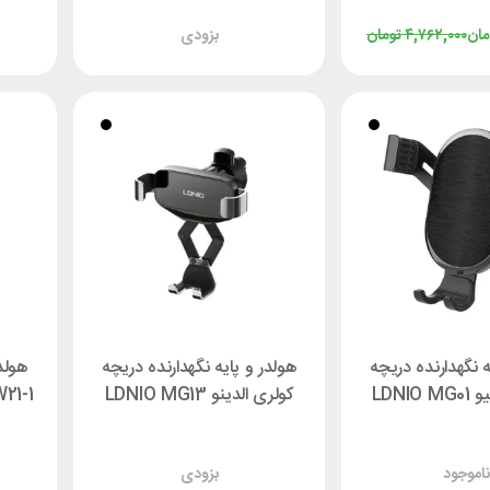
مان
۴,۷۶۲,۰۰۰
تومان
بزودی
ه نگهدارنده دریچه
هولدر و پایه نگهدارنده دریچه
هولدر
LDNIO
کولری الدینو LDNIO MG13
 MW21-1
!
بزودی