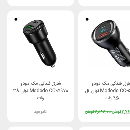
ارژر فندکی مک دودو
شارژر فندکی مک دودو
Mcdodo CC-5670 توان کل
Mcdodo CC-5970 توان 38
95 وات
وات
۲,۷۴
تومان
۲,۸۸۶,۰۰۰
تومان
ناموجود!