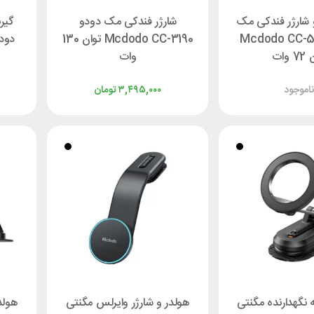
و شارژر فندکی مک
شارژر فندکی مک دودو
گیر
Mcdodo CC-5950
Mcdodo CC-3190 توان 130
دودو CA-8250
 وات
وات
!
۳,۴۹۵,۰۰۰
تومان
ه نگهدارنده مگنتی
هولدر و شارژر وایرلس مگنتی
هولد