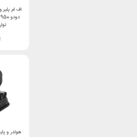
اف ام پلیر 
دودو 
توان 72
ناموجود
هولدر و پای