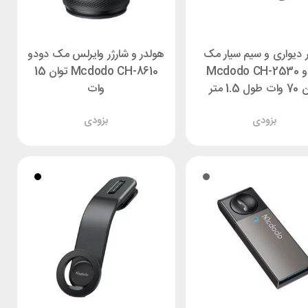
ر دیواری و سیم سیار مک
هولدر و شارژر وایرلس مک دودو
دودو Mcdodo CH-2530
Mcdodo CH-8610 توان 15
ول 1.5 متر
وات
بزودی
بزودی