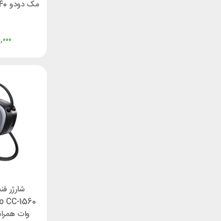
مک دودو Mcdodo CM-6240
,۰۰۰
شارژر ف
وات همراه