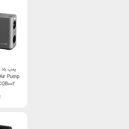
پمپ باد 
Air Pump
CQB002
ناموجود