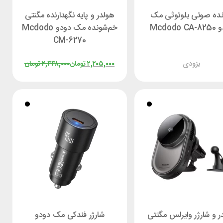
نده صوتی بلوتوثی مک
هولدر و پایه نگهدارنده مگنتی
Mcdodo 
خم‌شونده مک دودو Mcdodo
CM-6270
بزودی
۲,۲۰۵,۰۰۰
تومان
۲,۴۴۸,۰۰۰
تومان
ر و شارژر وایرلس مگنتی
شارژر فندکی مک دودو