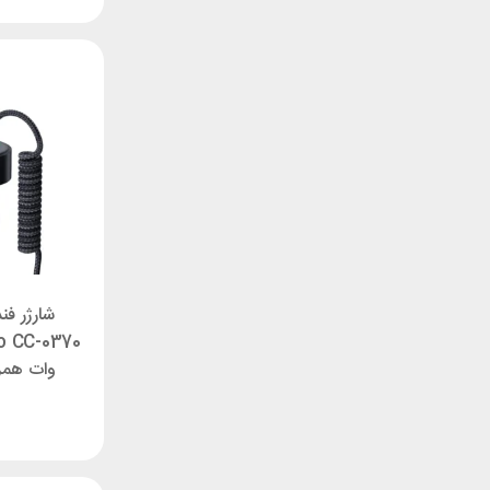
شارژر ف
وات همراه 