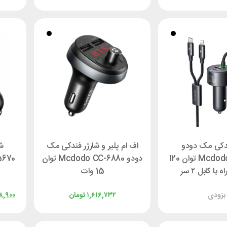
ندکی مک دودو
اف ام پلیر و شارژر فندکی مک
ش
Mcdodo CC-0370 توان 120
دودو Mcdodo CC-6880 توان
با کابل ۲ سر
15 وات
بزودی
۱,۶۱۶,۷۳۲
تومان
۸,۹۰۰