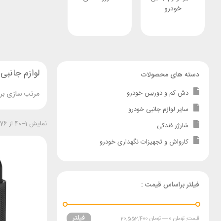
خودرو
لوازم جانبی
دسته های محصولات
دش کم و دوربین خودرو
مرتب سازی بر 
سایر لوازم جانبی خودرو
نمایش 1–40 از 76 نتیجه
شارژر فندکی
کارواش و تجهیزات نگهداری خودرو
فیلتر براساس قیمت :
فیلتر
قیمت:
تومان 0
—
تومان 20,552,400