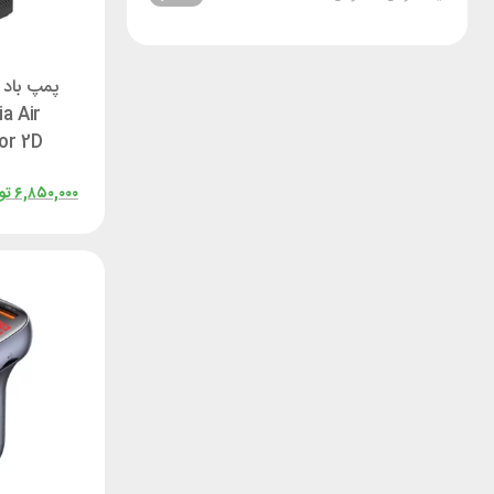
پمپ باد 
ia Air
or 2D
7QWS
۶,۸۵۰,۰۰۰
تو