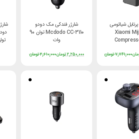
پرتابل شیائومی
شارژر فندکی مک دودو
شارژ
Xiaomi Mij
Mcdodo CC-3110 توان 90
Compress
وات
توان 70 وات ط
MJCQB0
مان
۷,۷۴۱,۰۰۰
تومان
۲,۲۵۰,۰۰۰
تومان
۲,۶۱۰,۰۰۰
تومان