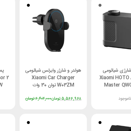
شارژی شیائومی
هولدر و شارژر وایرلس شیائومی
پم
or 2
Xiaomi Car Charger
Xiaomi HOTO 
Master QW
W03ZM توان 30 وات
W
!
۵,۵۶۶,۹۶۸
تومان
۶,۴۰۲,۰۰۰
تومان