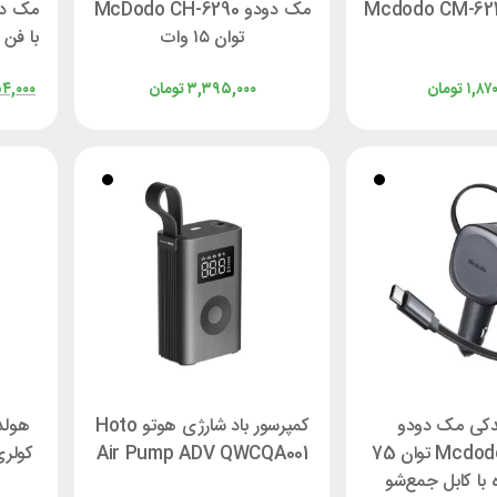
مک دودو McDodo CH-6290
توان ۱۵ وات
۱,۸۷۰
تومان
۳,۳۹۵,۰۰۰
تومان
۴,۰۰۰
ندکی مک دودو
کمپرسور باد شارژی هوتو Hoto
هولدر
Mcdodo CC-1560 توان 75
Air Pump ADV QWCQA001
کولری الد
 با کابل جمع‌شو