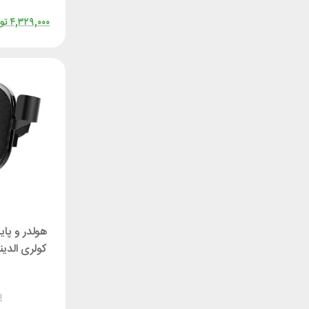
۴,۳۲۹,۰۰۰
تو
هولدر و پای
کولری الدینیو  MG01
ناموجود