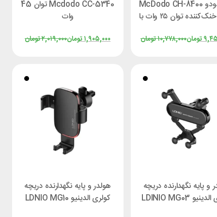
مک دودو McDodo CH-8400
Mcdodo CC-5340 توان 45
با فن خنک‌کننده توان ۲۵ وات با
وات
کابل جمع شو
۹,۴۵
تومان
۱۰,۷۷۸,۰۰۰
تومان
۱,۹۰۵,۰۰۰
تومان
۲,۰۱۹,۰۰۰
تومان
 و پایه نگهدارنده دریچه
هولدر و پایه نگهدارنده دریچه
ینیو LDINIO MG03
کولری الدینیو LDNIO MG10