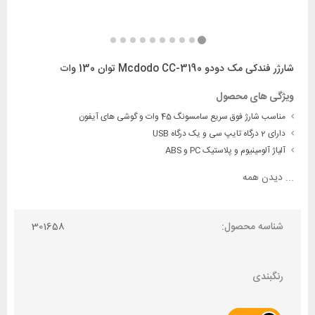
شارژر فندکی مک دودو Mcdodo CC-3190 توان 130 وات
ویژگی های محصول
مناسب شارژ فوق سریع سامسونگ 45 وات و گوشی های آیفون
دارای 2 درگاه تایپ سی و یک درگاه USB
آلیاژ آلومینیوم و پلاستیک PC و ABS
...
دیدن همه
شناسه محصول:
301658
رنگبندی