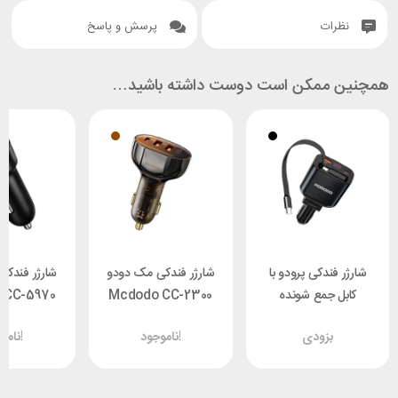
نظرات
پرسش و پاسخ
همچنین ممکن است دوست داشته باشید…
شارژر فندکی پرودو با
شارژر فندکی مک دودو
شارژر فندکی
کابل جمع شونده
Mcdodo CC-2300
 CC-5970
Porodo PD-
توان ۱۰۰ وات
توان 38 وات
بزودی
ناموجود!
ناموجود!
CRD105W-BK