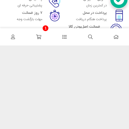
در کمترین زمان
پشتیبانی حرفه ای
پرداخت در محل
۷ روز ضمانت
پرداخت هنگام دریافت
مهلت بازگشت وجه
ضمانت اصل‌بودن کالا
1
تایید اصالت کالا
در تماس باشید
آدرس: تهران میدان حسن آباد خیابان امام خمینی بن بست پاساژ منوچهری
پلاک 7
شماره تماس: 02166700606
شماره واتساپ: 02166700606
کدپستی: 1137916439
زمان پاسخگویی: شنبه تا چهارشنبه 9 الی 17 و پنجشنبه 9 الی 13
خدمات مشتریان
قوانین و مقررات
روش ارسال
ضمانت 7 روزه