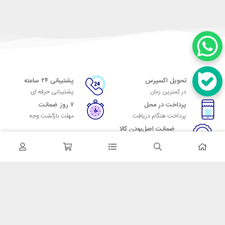
تحویل اکسپرس
پشتیبانی ۲۴ ساعته
در کمترین زمان
پشتیبانی حرفه ای
پرداخت در محل
۷ روز ضمانت
پرداخت هنگام دریافت
مهلت بازگشت وجه
ضمانت اصل‌بودن کالا
تایید اصالت کالا
در تماس باشید
آدرس: تهران میدان حسن آباد خیابان امام خمینی بن بست پاساژ منوچهری
پلاک 7
شماره تماس: 02166700606
شماره واتساپ: 02166700606