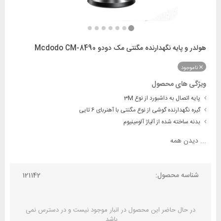
هولدر و پایه نگهدارنده مگنتی مک دودو Mcdodo CM-8490
ناموجود
ویژگی های محصول
پایه اتصال به داشبورد از نوع 3M
گیره نگهدارنده گوشی از نوع مگنتی با آهنربای 6 تایی
بدنه ساخته شده از آلیاژ آلومینیوم
...
دیدن همه
شناسه محصول:
121142
در حال حاضر این محصول در انبار موجود نیست و در دسترس نمی
باشد.