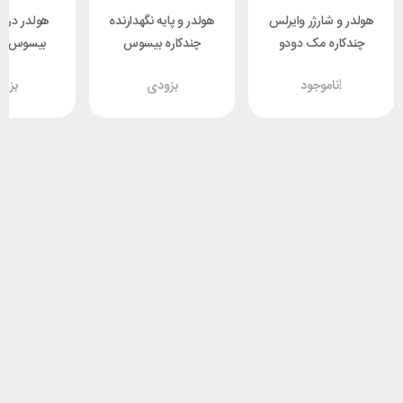
هولدر و شارژر وایرلس
هولدر و پایه نگهدارنده
هولدر دری
چندکاره مک دودو
چندکاره بیسوس
بی
Cannon 2
Baseus SUYK000001
Mcdodo CH-1600
ناموجود!
بزودی
بزو
توان 15 وات
Easy Control
000001
Clamp