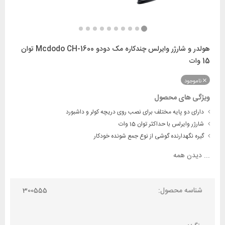
هولدر و شارژر وایرلس چندکاره مک دودو Mcdodo CH-1600 توان
15 وات
ناموجود
ویژگی های محصول
دارای دو پایه مختلف برای نصب روی دریچه کولر و داشبورد
شارژر وایرلس با حداکثر توان 15 وات
گیره نگهدارنده گوشی از نوع جمع شونده خودکار
...
دیدن همه
شناسه محصول:
300555