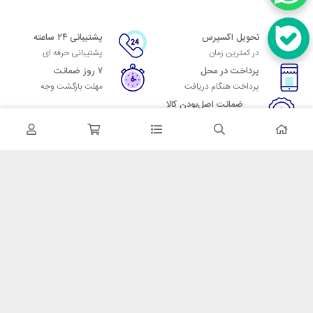
تحویل اکسپرس
پشتیبانی ۲۴ ساعته
در کمترین زمان
پشتیبانی حرفه ای
پرداخت در محل
۷ روز ضمانت
پرداخت هنگام دریافت
مهلت بازگشت وجه
ضمانت اصل‌بودن کالا
تایید اصالت کالا
در تماس باشید
آدرس: تهران میدان حسن آباد خیابان امام خمینی بن بست پاساژ منوچهری
پلاک 7
شماره تماس: 02166700606
شماره واتساپ: 02166700606
کدپستی: 1137916439
زمان پاسخگویی: شنبه تا چهارشنبه 9 الی 17 و پنجشنبه 9 الی 13
خدمات مشتریان