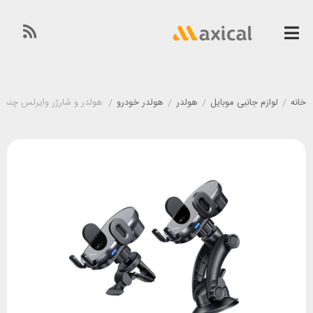
خانه
/
لوازم جانبی موبایل
/
هولدر
/
هولدر خودرو
/
هولدر و شارژر وایرلس چندکاره مک دودو H-1600