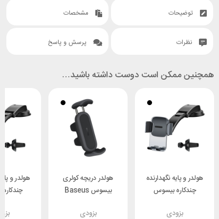
توضیحات
مشخصات
نظرات
پرسش و پاسخ
همچنین ممکن است دوست داشته باشید…
هولدر و پایه نگهدارنده
هولدر دریچه کولری
هولدر و پایه
چندکاره بیسوس
بیسوس Baseus
چندکاره
UYK000001
Steel Cannon 2
Baseus SUYK000001
بزودی
بزودی
بزو
Control
SUGP000001
Easy Control