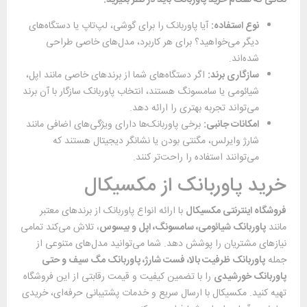
نکاتی که هنگام خرید پاوربانک باید در نظر بگیرید
:
نوع استفاده
:
آیا پاوربانک را برای گوشی، لپ‌تاپ یا دستگاه‌های
دیگر می‌خواهید؟ برای هر کاربرد، مدل‌های خاصی طراحی
شده‌اند.
سازگاری برند
:
اگر دستگاه‌های شما از برندهای خاصی مانند اپل،
شیائومی یا سامسونگ هستند، انتخاب پاوربانک سازگار با آن برند
می‌تواند تجربه بهتری را ارائه دهد.
امکانات جانبی
:
برخی پاوربانک‌ها دارای ویژگی‌های اضافی مانند
شارژ وایرلس، مگنتی بودن یا نشانگر دیجیتال هستند که
می‌توانند استفاده را راحت‌تر کنند.
خرید پاوربانک از مکسیکال
فروشگاه اینترنتی مکسیکال
با ارائه انواع پاوربانک از برندهای معتبر
مانند
پاوربانک شیائومی، سامسونگ، اپل و بیسوس
، تلاش می‌کند تمامی
نیازهای مشتریان را پوشش دهد. شما می‌توانید مدل‌های متنوعی از
جمله
پاوربانک ظرفیت بالا، فست شارژ، پاوربانک مگ سیف و حتی
پاوربانک خورشیدی
را با تضمین کیفیت و قیمت رقابتی از این فروشگاه
تهیه کنید. مکسیکال با ارسال سریع و خدمات پشتیبانی حرفه‌ای، خریدی