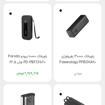
پاوربانک 30000 پاورولوژی
پاوربانک 10000 پرودو Porodo
Powerology PPBCHA20
PD-PBFCH060 توان 22.5
توان 100 وات
وات
بزودی
۲,۴۸۹,۷۱۵
تومان