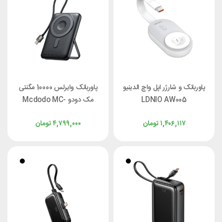
پاوربانک و شارژر اپل واچ الدینیو
پاوربانک وایرلس 10000 مگنتی
LDNIO AW005
مک دودو Mcdodo MC-
6320 توان 20 وات با کابل
۱,۴۰۶,۱۱۷
تومان
۴,۷۹۹,۰۰۰
تومان
متصل