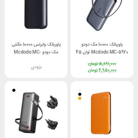
پاوربانک 10000 مک دودو
پاوربانک وایرلس 10000 مگنتی
Mcdodo MC-5920 توان 45
مک دودو Mcdodo MC-
وات با کابل متصل
2430 توان 35 وات
۵,۸۹۱,۰۰۰
تومان
بزودی
۴,۹۵۰,۰۰۰
تومان