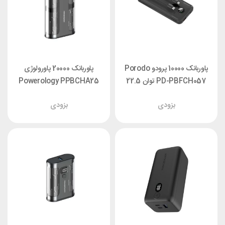
پاوربانک 10000 پرودو Porodo
پاوربانک 20000 پاورولوژی
PD-PBFCH057 توان 22.5
Powerology PPBCHA25
وات با کابل متصل
توان 65 وات
بزودی
بزودی