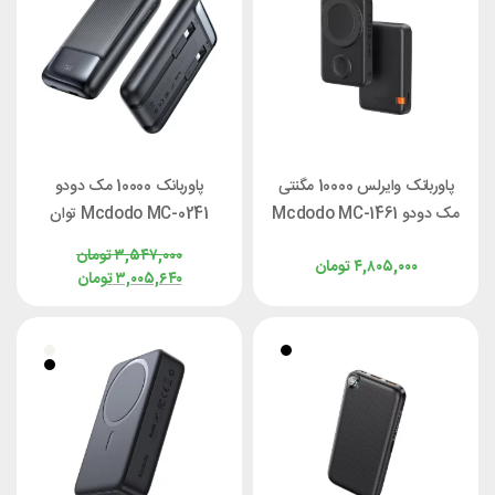
پاوربانک وایرلس 10000 مگنتی
پاوربانک 10000 مک دودو
مک دودو Mcdodo MC-1461
Mcdodo MC-0241 توان
توان 20 وات
22.5 وات با کابل متصل
۳,۵۴۷,۰۰۰
تومان
۴,۸۰۵,۰۰۰
تومان
۳,۰۰۵,۶۴۰
تومان