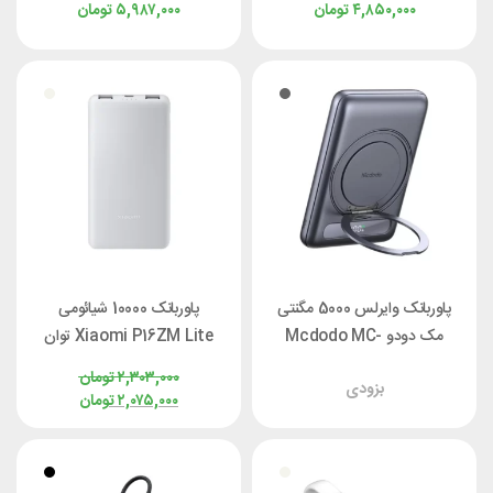
۴,۸۵۰,۰۰۰
تومان
۵,۹۸۷,۰۰۰
تومان
پاوربانک وایرلس 5000 مگنتی
پاوربانک 10000 شیائومی
مک دودو Mcdodo MC-
Xiaomi P16ZM Lite توان
8361 توان 20 وات
22.5 وات
۲,۳۰۳,۰۰۰
تومان
بزودی
۲,۰۷۵,۰۰۰
تومان