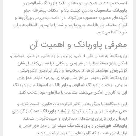
اهمیت می‌دهند. همچنین برندهایی مانند
پاور بانک شیائومی
و
پاوربانک سامسونگ
به‌دلیل کیفیت بالا و امکانات پیشرفته، جزو
گزینه‌های محبوب محسوب می‌شوند. در ادامه ، به بررسی ویژگی‌ها و
انواع مختلف پاوربانک‌ها می‌پردازیم و شما را با بهترین انتخاب‌ها برای
خرید آشنا می‌کنیم.
معرفی پاوربانک و اهمیت آن
پاوربانک‌ها به عنوان یکی از ضروری‌ترین لوازم جانبی در دنیای دیجیتال،
امکان شارژ دستگاه‌ها را در هر زمان و مکانی فراهم می‌کنند. از شارژ
گوشی‌های هوشمند گرفته تا لپ‌تاپ‌ها و دیگر ابزارهای الکترونیکی،
پاوربانک‌ها نقش مهمی در افزایش بهره‌وری روزمره دارند. مدل‌های
متنوعی از جمله
پاوربانک شیائومی
،
پاور بانک سامسونگ
، و
پاور بانک
اپل
به کاربران امکان می‌دهند متناسب با نیازهای خود انتخاب کنند.
این دستگاه‌ها با ویژگی‌هایی نظیر ظرفیت بالا، فناوری فست شارژ، و
حتی مقاومت در برابر آب و گردوغبار (مانند
پاور بانک ضد آب
) گزینه‌ای
ایده‌آل برای کاربران پرمشغله، مسافران، و طبیعت‌گردان هستند.
پاوربانک خورشیدی
و
پاور بانک مگ سیف
نیز از مدل‌های خاص و
نوآورانه‌ای هستند که کاربردهای بیشتری ارائه می‌دهند.