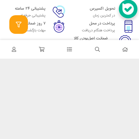
تحویل اکسپرس
پشتیبانی ۲۴ ساعته
در کمترین زمان
پشتیبانی حرفه ای
پرداخت در محل
۷ روز ضمانت
پرداخت هنگام دریافت
مهلت بازگشت وجه
ضمانت اصل‌بودن کالا
تایید اصالت کالا
در تماس باشید
آدرس: تهران میدان حسن آباد خیابان امام خمینی بن بست پاساژ منوچهری
پلاک 7
شماره تماس: 02166700606
شماره واتساپ: 02166700606
کدپستی: 1137916439
زمان پاسخگویی: شنبه تا چهارشنبه 9 الی 17 و پنجشنبه 9 الی 13
خدمات مشتریان
قوانین و مقررات