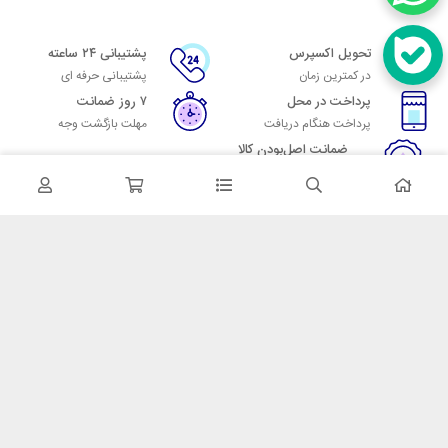
تحویل اکسپرس
پشتیبانی ۲۴ ساعته
در کمترین زمان
پشتیبانی حرفه ای
پرداخت در محل
۷ روز ضمانت
پرداخت هنگام دریافت
مهلت بازگشت وجه
ضمانت اصل‌بودن کالا
تایید اصالت کالا
در تماس باشید
آدرس: تهران میدان حسن آباد خیابان امام خمینی بن بست پاساژ منوچهری
پلاک 7
شماره تماس: 02166700606
شماره واتساپ: 02166700606
کدپستی: 1137916439
زمان پاسخگویی: شنبه تا چهارشنبه 9 الی 17 و پنجشنبه 9 الی 13
خدمات مشتریان