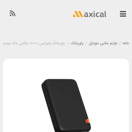
خانه
/
لوازم جانبی موبایل
/
پاوربانک
/
پاوربانک وایرلس 10000 مگنتی مک دودو Mcdodo MC-5100 توان 20 وات