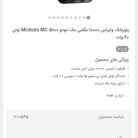
پاوربانک وایرلس 10000 مگنتی مک دودو Mcdodo MC-5100 توان
20 وات
4.8
ویژگی های محصول
ظرفیت اسمی 10000 میلی آمپر ساعت
حداکثر توان شارژ بی سیم 15 وات / سیمی 20 وات
دارای پایه نگه دارنده
...
دیدن همه
شناسه محصول:
300545