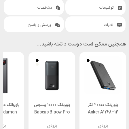
توضیحات
مشخصات
نظرات
پرسش و پاسخ
همچنین ممکن است دوست داشته باشید…
پاوربانک 20000 انکر
پاوربانک 10000 بیسوس
 Adaman
Baseus Bipow Pro
Anker A1268H12
PowerCore
PPBD040001 توان
بزودی
بزودی
بزو
Essential
22.5 وات
وا