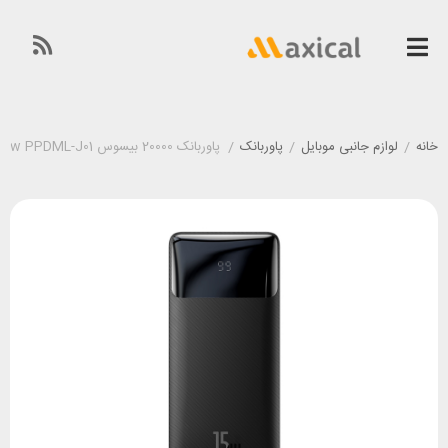
خانه
/
لوازم جانبی موبایل
/
پاوربانک
/
پاوربانک 20000 بیسوس Baseus Bipow PPDML-J01