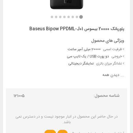
پاوربانک 20000 بیسوس Baseus Bipow PPDML-J01
ویژگی های محصول
ظرفیت اسمی
20000 میلی آمپر ساعت
خروجی
دو پورت USB / یک تایپ سی
نشانگر میزان باتری
نمایشگر دیجیتالی
...
دیدن همه
شناسه محصول:
121005
در حال حاضر این محصول در انبار موجود نیست و در دسترس نمی
باشد.