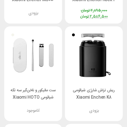
۲,۸۹۵,۰۰۰
تومان
بزودی
۲,۵۸۴,۵۰۰
تومان
ریش تراش شارژی شیائومی
ست مانیکور و ناخن‌گیر سه تکه
Xiaomi Enchen K8
شیائومی Xiaomi HOTO
Clicclic QWZJD001
بزودی
ناموجود!