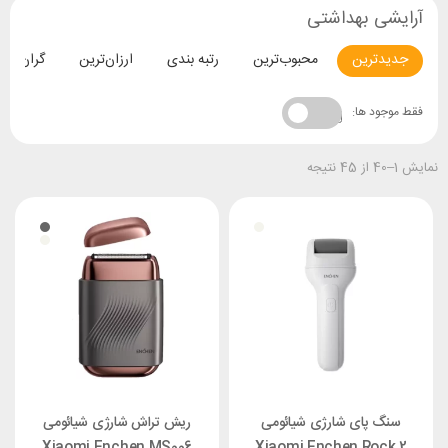
آرایشی بهداشتی
جدیدترین
محبوب‌ترین
رتبه بندی
ارزان‌ترین
گران‌تری
فقط موجود ها:
نمایش 1–40 از 45 نتیجه
سنگ پای شارژی شیائومی
ریش تراش شارژی شیائومی
Xiaomi Enchen MS006
Xiaomi Enchen Rock 2