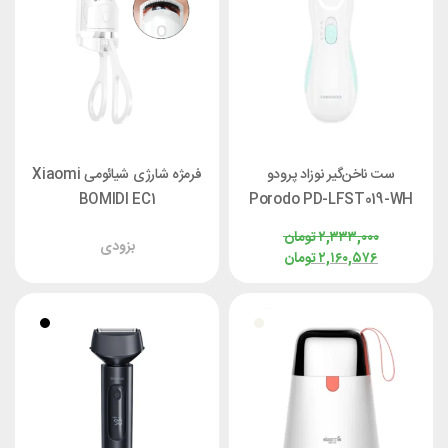
ست ناخن‌گیر نوزاد پرودو
فرمژه شارژی شیائومی Xiaomi
BOMIDI EC1
Porodo PD-LFST019-WH
۲,۳۳۳,۰۰۰
تومان
بزودی
۲,۱۶۰,۵۷۶
تومان