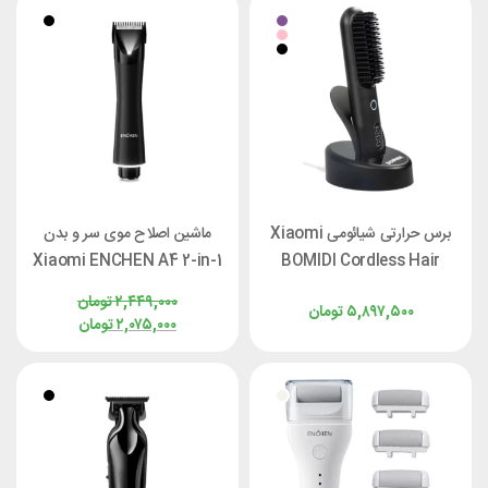
برس حرارتی شیائومی Xiaomi
ماشین اصلاح موی سر و بدن
Xiaomi ENCHEN A4 2-in-1
BOMIDI Cordless Hair
Straightener HB3 با پایه
Electric Body Shaver
۲,۴۴۹,۰۰۰
تومان
۵,۸۹۷,۵۰۰
تومان
شارژ
۲,۰۷۵,۰۰۰
تومان