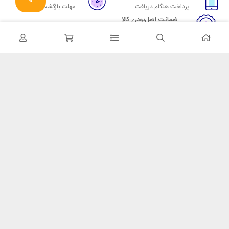
پرداخت هنگام دریافت
مهلت بازگشت وجه
ضمانت اصل‌بودن کالا
تایید اصالت کالا
در تماس باشید
آدرس: تهران میدان حسن آباد خیابان امام خمینی بن بست پاساژ منوچهری
پلاک 7
شماره تماس: 02166700606
شماره واتساپ: 02166700606
کدپستی: 1137916439
زمان پاسخگویی: شنبه تا چهارشنبه 9 الی 17 و پنجشنبه 9 الی 13
خدمات مشتریان
قوانین و مقررات
روش ارسال
ضمانت 7 روزه
رویه های بازگرداندن کالا