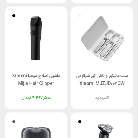
ست مانیکور و ناخن گیر شیائومی
ماشین اصلاح میجیا Xiaomi
Mijia Hair Clipper
Xiaomi MJZJD002QW
بسته ۵ عددی
LFQ02KL
ناموجود!
۴,۴۹۷,۵۰۰
تومان