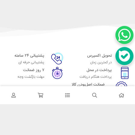
تحویل اکسپرس
پشتیبانی ۲۴ ساعته
در کمترین زمان
پشتیبانی حرفه ای
پرداخت در محل
۷ روز ضمانت
پرداخت هنگام دریافت
مهلت بازگشت وجه
ضمانت اصل‌بودن کالا
تایید اصالت کالا
در تماس باشید
آدرس: تهران میدان حسن آباد خیابان امام خمینی بن بست پاساژ منوچهری
پلاک 7
شماره تماس: 02166700606