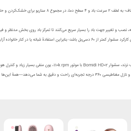
از کوتاه و فر تا بلند و صاف؛ به لطف ۲ سرعت باد
ادهٔ شبانه یا در کنار خانواده آزاردهنده نخواهد بود.
استفادهٔ روزمره تا استایل حرفه‌ای را پوشش می‌دهد، و با صدای زیر ۶۰ dB و نازل مغناطیسی ۳۶۰ د