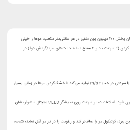
اگر به‌دنبال یک سشوار سریع، کم‌صدا و دوستدار سلامت مو هستید، سشوار Bomidi HD02 با موتور براشلس 110هزار دور‌در‌دقیقه، نمایشگر دیجیتال دما و امکان پخش ۲۰۰ میلیون یون منفی در هر سانتی‌متر مکعب، موها را خیلی
سریع خشک و هم‌زمان از الکتریسیتهٔ ساکن و آسیب حرارتی جلوگیری می‌کند. سرعت باد این دستگاه تا حدود 21 متر بر ثانیه می‌رسد و مجموعاً ۸ حالت خشک‌کردن (۲ سرعت باد و ۴ سطح دما + حالت‌های سرد/گردش هوا) در
قلب سشوار Bomidi HD02 یک موتور براشلس با سرعت حداکثر 110,000 rpm است. این موتور جریان بادی پرتوان با سرعتی در حد 21 m/s تولید می‌کند تا خشک‌کردن موها در زمانی بسیار
سیستم «دمای ثابت هوشمند» به‌طور پیوسته دما را پایش می‌کند تا از «سوختن» تار مو زیر گرمای طولانی جلوگیری شود. اطلاعات دما و سرعت روی نمایشگر LED/دیجیتال سشوار نشان
 را از بین ببرد، کوتیکول مو را صاف‌تر کند و رطوبت را در تار مو قفل نماید؛ نتیجه،