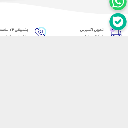
تحویل اکسپرس
پشتیبانی ۲۴ ساعته
در کمترین زمان
پشتیبانی حرفه ای
در تماس باشید
آدرس: تهران میدان حسن آباد خیابان امام خمینی بن بست پاساژ منوچهری پلاک 7
شماره تماس: 02166700606
شماره واتساپ: 02166700606
کدپستی: 1137916439
زمان پاسخگویی: شنبه تا چهارشنبه 9 الی 17 و پنجشنبه 9 الی 13
فروشگاه اینترنتی مکسیکال
هدف ما در مکسیکال فروش انواع