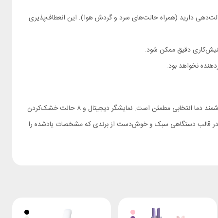
 و ۴ سطح دما، در مجموع ۸ سناریو برای خشک‌کردن و حالت‌دهی دارید (همراه حالت‌های سرد و گردش هوا). این انعطاف‌پذیری
اگر سشوار قدرتمندی می‌خواهید که هم سریع خشک کند و هم به مو آسیب نزند، سشوار Bomidi HD02 با موتور 110k rpm، یون منفی بسیار زیاد و کنترل هوشمند دما انتخابی مطمئن است. نمایشگر دیجیتال و ۸ حالت خشک‌کردن
رجه تجربه‌ای راحت و دقیق به شما می‌دهد—همهٔ این‌ها در قالب دستگاهی سبک و خوش‌دست از برندی که مشخصات یادشده را