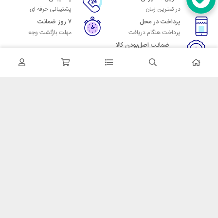
در کمترین زمان
پشتیبانی حرفه ای
پرداخت در محل
۷ روز ضمانت
پرداخت هنگام دریافت
مهلت بازگشت وجه
ضمانت اصل‌بودن کالا
تایید اصالت کالا
در تماس باشید
آدرس: تهران میدان حسن آباد خیابان امام خمینی بن بست پاساژ منوچهری
پلاک 7
شماره تماس: 02166700606
شماره واتساپ: 02166700606
کدپستی: 1137916439
زمان پاسخگویی: شنبه تا چهارشنبه 9 الی 17 و پنجشنبه 9 الی 13
خدمات مشتریان
قوانین و مقررات
روش ارسال
ضمانت 7 روزه