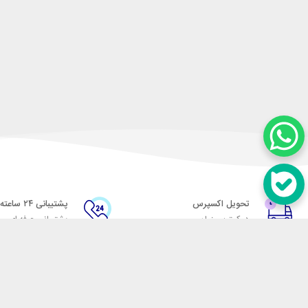
تحویل اکسپرس
پشتیبانی ۲۴ ساعته
در کمترین زمان
پشتیبانی حرفه ای
در تماس باشید
آدرس: تهران میدان حسن آباد خیابان امام خمینی بن بست پاساژ منوچهری پلاک 7