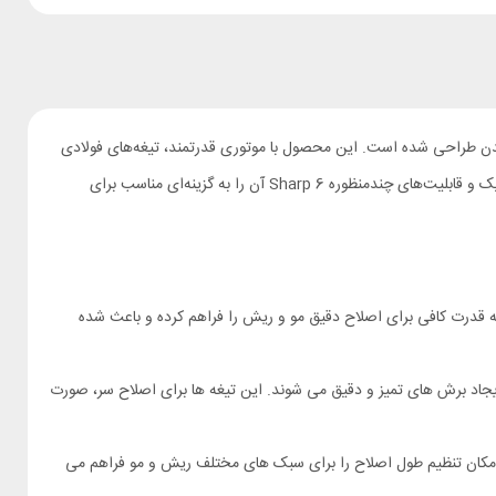
ومی است که برای اصلاح موهای سر، صورت و بدن طراحی شده است. این محصول با موتوری قدرتمند، تیغه‌های فولادی
با دوام، شانه‌های قابل تنظیم و باتری با عمر طولانی تجربه‌ای راحت، دقیق و کاربردی از اصلاح در خانه، سفر یا استفاده روزمره را فراهم می‌کند. طراحی ارگونومیک و قابلیت‌های چندمنظوره Sharp 6 آن را به گزینه‌ای مناسب برای
وتور با توان 5 واتی و سرعت چرخش بالا (حدود 5000 دور در دقیقه) بوده که قدرت کافی برای اصلاح دقیق مو و ریش را فراهم کرده و باعث شده
 با کیفیت و طراحی T شکل در ماشین اصلاح چندکاره شیائومی انچن Enchen Sharp 6 باعث ایجاد برش‌ های تمیز و دقیق می‌ شوند. این تیغه‌ ها برای اصلاح سر، صورت
رای سه شانه در اندازه‌ های 1.5، 3 و 4.5 میلی متری بوده که امکان تنظیم طول اصلاح را برای سبک‌ های مختلف ریش و مو فراهم می‌