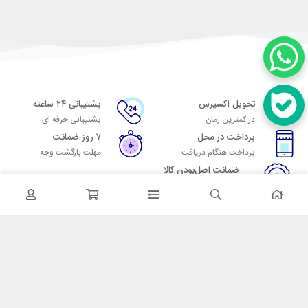
تحویل اکسپرس
پشتیبانی ۲۴ ساعته
در کمترین زمان
پشتیبانی حرفه ای
پرداخت در محل
۷ روز ضمانت
پرداخت هنگام دریافت
مهلت بازگشت وجه
ضمانت اصل‌بودن کالا
تایید اصالت کالا
در تماس باشید
آدرس: تهران میدان حسن آباد خیابان امام خمینی بن بست پاساژ منوچهری
پلاک 7
شماره تماس: 02166700606
شماره واتساپ: 02166700606