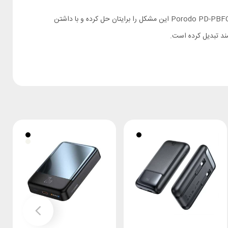
تمام شدن شارژ وسایل الکترونیکی در میان روز ما را با مشکلات متعددی مواجه کرده و انجام کارهای روزمره را مختل می‌کند. پاور بانک 10000 پرودو Porodo PD-PBFCH060-BK این مشکل را برایتان حل کرده و با داشتن