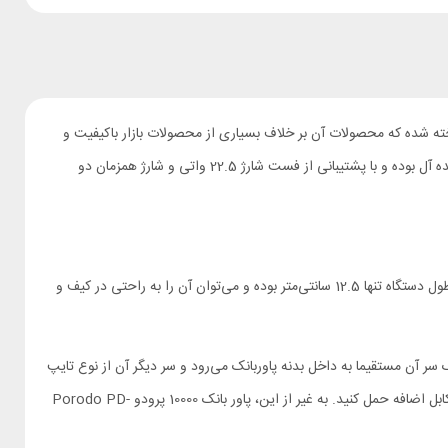
ه شده که محصولات آن بر خلاف بسیاری از محصولات بازار باکیفیت و
اوریجینال هستند و با استانداردهای بین المللی تطابق دارند. این پاوربانک با ظرفیت 10 هزار میلی‌آمپر ساعت برای استفاده روزمره و طبیعت گردی‌های کوتاه ایده آل بوده و با پشتیبانی از فست شارژ 22.5 واتی و شارژ همزمان دو
بدنه پاوربانک PD-PBFCH060-WH به صورت مکعب مستطیلی طراحی شده اما گوشه‌های آن برای حمل آسان‌تر تیز نیستند و به صورت گرد ساخته شده‌اند. طول دستگاه تنها 12.5 سانتی‌متر بوده و می‌توان آن را به راحتی در کیف و
ر آن مستقیما به داخل بدنه پاوربانک می‌رود و سر دیگر آن از نوع تایپ
سی است. طول این کابل به حداکثر 58 سانتی‌متر می‌رسد و به شما این امکان را می‌دهد که به سادگی انواع لوازم الکترونیکی را در هر شرایطی بدون نیاز به کابل اضافه حمل کنید. به غیر از این، پاور بانک 10000 پرودو Porodo PD-