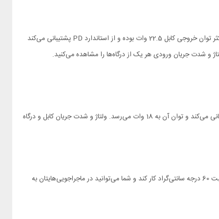
همانطور که اشاره کردیم این پاوربانک به یک کابل و یک درگاه مجهز شده و به لطف آن‌ها می‌توانید دو دستگاه الکترونیکی را به صورت همزمان شارژ کنید. حداکثر توان خروجی کابل 22.5 وات بوده و از استاندارد PD پشتیبانی می‌کند
کابل و درگاه تایپ سی به عنوان ورودی هم عمل می‌کنند و برای شارژ خود پاوربانک باید از آن استفاده کنید. در حالت ورودی هم این درگاه از فست شارژ پشتیبانی می‌کند و توان آن به 18 وات می‌رسد. ولتاژ و شدت جریان کابل و درگاه
اگر اهل مناطق گرمسیر یا سردسیر هستید جای نگرانی نیست؛ پاور بانک پرودو PD-PBFCH060-WH به گونه‌ای طراحی شده که بتواند در دمای منفی 10 تا مثبت 60 درجه سانتی‌گراد کار کند و شما می‌توانید در ماجراجویی‌هایتان به