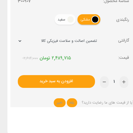
شناسه محصول:
300907
رنگبندی
مشکی
سفید
گارانتی
۲,۴۸۹,۷۱۵
تومان
۲,۶۱۴,۰۰۰
افزودن به سبد خرید
یا از قیمت های ما رضایت دارید؟
بله
خیر