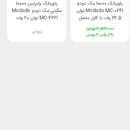
پاوربانک 10000 مک دودو
پاوربانک وایرلس 10000
Mcdodo MC-0241 توان
مگنتی مک دودو Mcdodo
22.5 وات با کابل متصل
MC-4261 توان 20 وات
۳,۵۴۷,۰۰۰
تومان
بزودی
۳,۰۰۵,۶۴۰
تومان