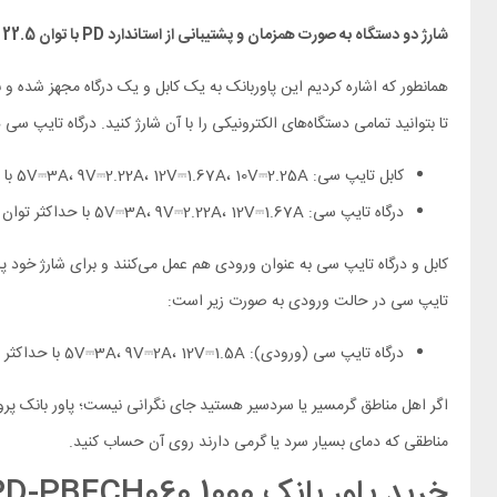
شارژ دو دستگاه به صورت همزمان و پشتیبانی از استاندارد PD با توان 22.5 وات
تا بتوانید تمامی دستگاه‌های الکترونیکی را با آن شارژ کنید. درگاه تایپ سی هم از تکنولوژی فست شارژ بهره‌مند شده و توان آن 
کابل تایپ سی: 5V⎓3A، 9V⎓2.22A، 12V⎓1.67A، 10V⎓2.25A با حداکثر توان 22.5 وات
درگاه تایپ سی: 5V⎓3A، 9V⎓2.22A، 12V⎓1.67A با حداکثر توان 20 وات
تایپ سی در حالت ورودی به صورت زیر است:
درگاه تایپ سی (ورودی): 5V⎓3A، 9V⎓2A، 12V⎓1.5A با حداکثر توان 18 وات
مناطقی که دمای بسیار سرد یا گرمی دارند روی آن حساب کنید.
خرید پاور بانک Porodo PD-PBFCH060 1000