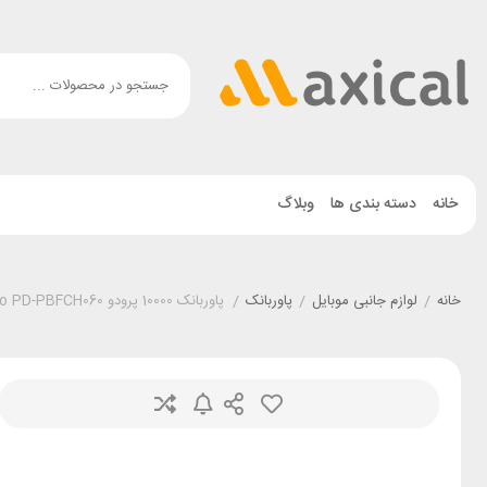
خانه
دسته بندی ها
وبلاگ
خانه
/
لوازم جانبی موبایل
/
پاوربانک
/
پاوربانک 10000 پرودو Porodo PD-PBFCH060 توان 22.5 وات