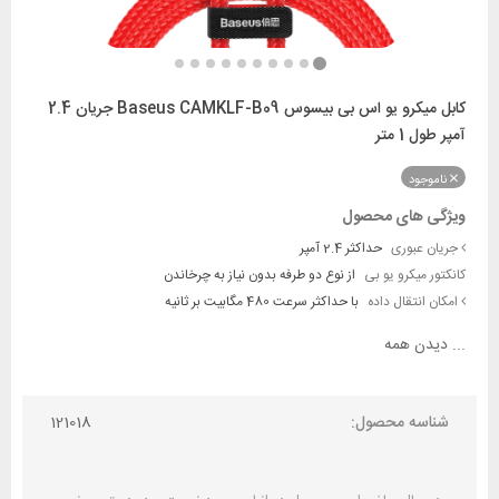
کابل میکرو یو اس بی بیسوس Baseus CAMKLF-B09 جریان 2.4
آمپر طول 1 متر
ناموجود
ویژگی های محصول
جریان عبوری
حداکثر 2.4 آمپر
کانکتور میکرو یو بی
از نوع دو طرفه بدون نیاز به چرخاندن
امکان انتقال داده
با حداکثر سرعت 480 مگابیت بر ثانیه
...
دیدن همه
شناسه محصول:
121018