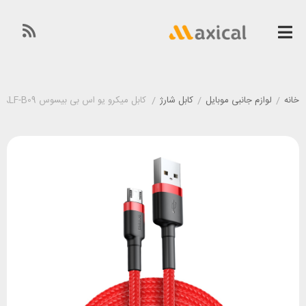
خانه
/
لوازم جانبی موبایل
/
کابل شارژ
/
کابل میکرو یو اس بی بیسوس Baseus CAMKLF-B09 جریان 2.4 آمپر طول 1 متر