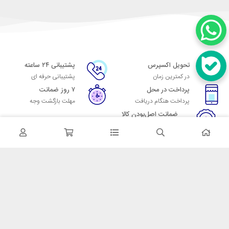
تحویل اکسپرس
پشتیبانی ۲۴ ساعته
در کمترین زمان
پشتیبانی حرفه ای
پرداخت در محل
۷ روز ضمانت
پرداخت هنگام دریافت
مهلت بازگشت وجه
ضمانت اصل‌بودن کالا
تایید اصالت کالا
در تماس باشید
آدرس: تهران میدان حسن آباد خیابان امام خمینی بن بست پاساژ منوچهری
پلاک 7
شماره تماس: 02166700606
شماره واتساپ: 02166700606
کدپستی: 1137916439