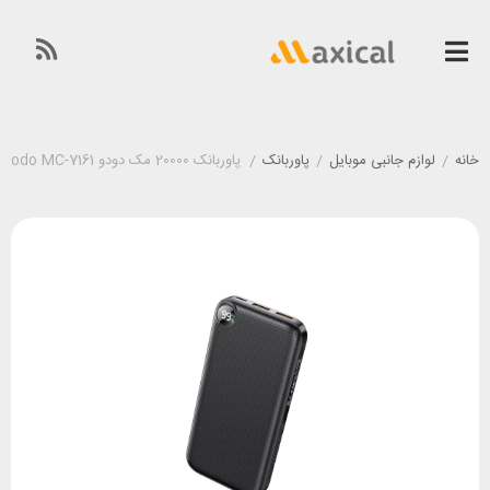
خانه
/
لوازم جانبی موبایل
/
پاوربانک
/
پاوربانک 20000 مک دودو Mcdodo MC-7161 توان 22.5 وات