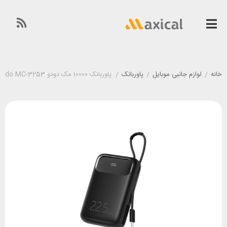
خانه
/
لوازم جانبی موبایل
/
پاوربانک
/
پاوربانک 10000 مک دودو Mcdodo MC-3253 توان 22.5 وات با کابل لایتنینگ