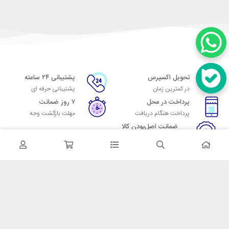
تحویل اکسپرس
پشتیبانی ۲۴ ساعته
در کمترین زمان
پشتیبانی حرفه ای
پرداخت در محل
۷ روز ضمانت
پرداخت هنگام دریافت
مهلت بازگشت وجه
ضمانت اصل‌بودن کالا
تایید اصالت کالا
در تماس باشید
آدرس: تهران میدان حسن آباد خیابان امام خمینی بن بست پاساژ منوچهری
پلاک 7
شماره تماس: 02166700606
شماره واتساپ: 02166700606