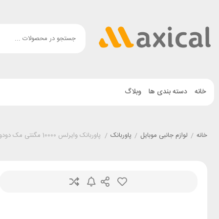
خانه
دسته بندی ها
وبلاگ
خانه
/
لوازم جانبی موبایل
/
پاوربانک
/
پاوربانک وایرلس 10000 مگنتی مک دودو Mcdodo MC-4261 توان 20 وات