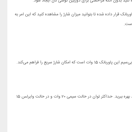
ده کنید بدون آنکه مزاحمتی برای دوربین گوشی تان ایجاد شود.
باقی مانده در پاوربانک بسیار حائز اهمیت است تا بتوانیم میزان شارژ و زمان شارژ کردن پاوربانک را مدیریت کنیم. چراغ های LED روی پاوربانک قرار داده شده تا بتوانید میزان شارژ را مشاهده کنید که این امر به
فقط یک پاوربانک وایرلس نیست، شما میتوانید با متصل کردن یک کابل تایپ سی به پاوربانک گوشی خود را شارژ کنید. حداکثر توان شارژ بی‌سیم این پاوربانک 15 وات است که امکان شارژ سریع را فراهم می‌کند.
به وسیله یک ورودی تایپ سی و شارژی تا حداکثر 18 وات شارژ کنید. از این ورودی به عنوان خروجی هم می توانید بهره ببرید. حداکثر توان در حالت سیمی 20 وات و در حالت وایرلس 15