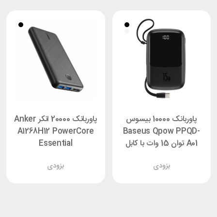
پاوربانک 10000 بیسوس
پاوربانک 20000 انکر Anker
A1268H12 PowerCore
Baseus Qpow PPQD-
A01 توان 15 وات با کابل
Essential
تایپ سی
بزودی
بزودی