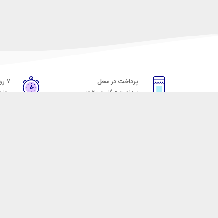
پرداخت در محل
۷ روز ضمانت
پرداخت هنگام دریافت
مهلت
خدمات مشتریان
مکسیکال
قوانین و مقررات
تماس با مکسیکال
روش ارسال
درباره ماکسیکال
ضمانت 7 روزه
وبلاگ مکسیکال
رویه های بازگرداندن کالا