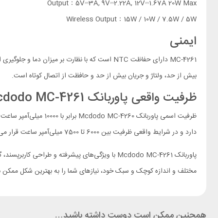
Output：5V⎓3A, 9V⎓2.22A, 12V⎓1.67A 20W Max
Wireless Output：15W / 10W / 7.5W / 5W
ایمنی
MC-4261
دارای حفاظت NTC است که با نظارت بر میزان دما و جلوگیری از بروز مشکلات بر اثر دمای بالا، امنیت شارژ را تضمین می‌کند. این
بیش از حد، ولتاژ و جریان بیش از حد و حافظت از اتصال کوتاه است.
ظرفیت واقعی پاوربانک Mcdodo
MC-4261
ظرفیت اسمی پاوربانک Mcdodo
MC-4260
برابر با 10000 می
دارد و در شرایط واقعی ظرفیت بین 6000 تا 7500 میلی‌آمپر ساعت قرار می‌گیرد. این تفاوت به دلیل مصرف برخی منابع دستگاه شما مانند برنامه‌های باز و دیگر عوامل است.
پاوربانک Mcdodo
MC-4261
با ویژگی‌های پیشرفته و طراحی کاربرپسند، گز
مختلف و اندازه کوچک و سبک خود، نیازهای شما را به بهترین شکل ممکن ب
همچنین ممکن است دوست داشته باشید…