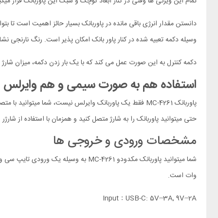
تمام این ویژگی ها وقتی در کنار ابعاد کوچک و سبک این پاوربانک قرار میگی
وسیله دکمه تعبیه شده در کنار پاور بانک امکان پذیر است. رنگ نارنجی نشانگر استفاده از شارژ PD است و رنگ های سفید نشانگر 
دکمه کنترل به این صورت عمل می کند که با یک بار زدن دکمه، میزان شارژ را 
استفاده هم به صورت سیمی و هم وایرلس
پاوربانک
MC-4261
حتی میتوانید پاوربانک را به شارژ متصل کنید و همزمان با استفاده از شارژر
مشخصات ورودی و خروجی ها
شما میتوانید پاوربانک مکدودو
MC-4261
وات است.
Input：USB-C: 5V⎓3A, 9V⎓2A