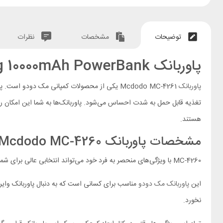
توضیحات
مشخصات
نظرات
پاوربانک Mcdodo
g 10000mAh PowerBank
پاوربانک
Mcdodo
MC-4261
یکی از محصولات کمپانی مک دودو است. پاوربا
تغذیه قابل حمل به شدت احساس می‌شود. پاوربانک‌ها به شما این امکان را 
هستند.
مشخصات پاوربانک Mcdodo
MC-4260
MC-4260
با ویژگی‌های منحصر به فرد خود می‌تواند انتخابی عالی برای شم
این
پاوربانک مک دودو
نخورد.