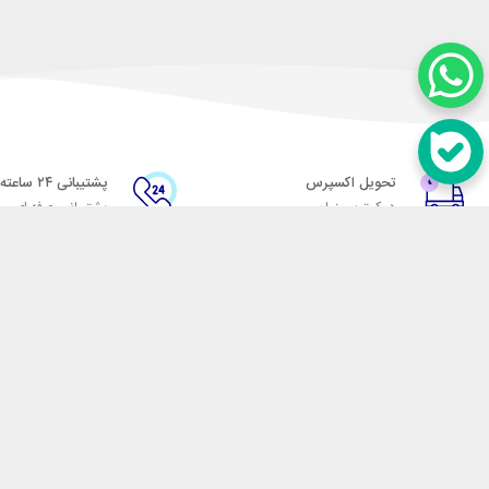
تحویل اکسپرس
پشتیبانی ۲۴ ساعته
در کمترین زمان
پشتیبانی حرفه ای
در تماس باشید
آدرس: تهران میدان حسن آباد خیابان امام خمینی بن بست پاساژ منوچهری پلاک 7
شماره تماس: 02166700606
شماره واتساپ: 02166700606
کدپستی: 1137916439
زمان پاسخگویی: شنبه تا چهارشنبه 9 الی 17 و پنجشنبه 9 الی 13