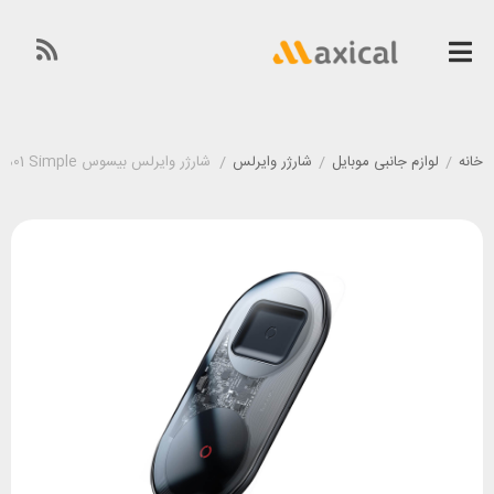
خانه
/
لوازم جانبی موبایل
/
شارژر وایرلس
/
شارژر وایرلس بیسوس Baseus TZWXJK-B01 Simple توان 24 وات با آداپتور