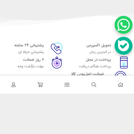
تحویل اکسپرس
پشتیبانی ۲۴ ساعته
در کمترین زمان
پشتیبانی حرفه ای
پرداخت در محل
۷ روز ضمانت
پرداخت هنگام دریافت
مهلت بازگشت وجه
ضمانت اصل‌بودن کالا
تایید اصالت کالا
در تماس باشید
آدرس: تهران میدان حسن آباد خیابان امام خمینی بن بست پاساژ منوچهری
پلاک 7
شماره تماس: 02166700606
شماره واتساپ: 02166700606