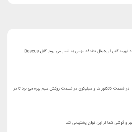
برای شارژ کردن و انتقال داده گوشی آیفون و دستگاه هایی که درگاه لایتنینگ دارند نیاز به کابل لایتنینگ دارید و اگر کابل فابریک دستگاه شما مستهلک شده باشد تهییه کابل اورجینال دغدغه مهمی به شمار می رود. کابل Baseus
کابل Baseus CALGJ-01 از هسته تمام مسی ساخته شده تا مقاومت را کاهش دهد و سرعت شارژ را بالا ببرد. کابل لایتنینگ بیسوس از آلیاژ آلومینیوم و TPE در قسمت کانکتور ها و سیلیکون در قسمت روکش سیم بهره می برد تا در