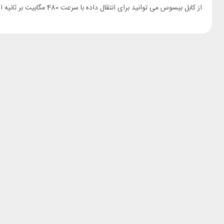
از کابل بیسوس می توانید برای انتقال داده با سرعت 480 مگابیت بر ثانیه استفاده کنید. بیسوس برای جلوگیری از شارژ بیش از حد و محافظت از باتری دستگاه شما تراشه مدیریت هوشمند تعبیه کرده است.