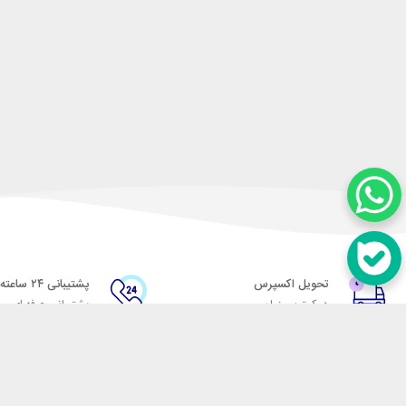
تحویل اکسپرس
پشتیبانی ۲۴ ساعته
در کمترین زمان
پشتیبانی حرفه ای
در تماس باشید
آدرس: تهران میدان حسن آباد خیابان امام خمینی بن بست پاساژ منوچهری پلاک 7