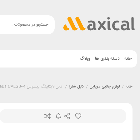
خانه
دسته بندی ها
وبلاگ
خانه
/
لوازم جانبی موبایل
/
کابل شارژ
/
کابل لایتنینگ بیسوس Baseus CALGJ-01 جریان 2.4 آمپر طول 1 متر