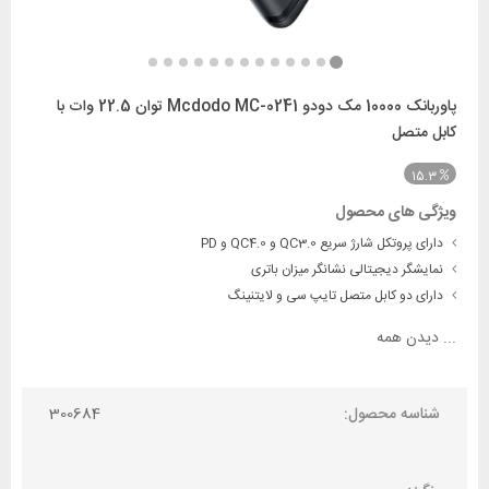
پاوربانک 10000 مک دودو Mcdodo MC-0241 توان 22.5 وات با
کابل متصل
15.3
ویژگی های محصول
دارای پروتکل شارژ سریع QC3.0 و QC4.0 و PD
نمایشگر دیجیتالی نشانگر میزان باتری
دارای دو کابل متصل تایپ سی و لایتنینگ
...
دیدن همه
شناسه محصول:
300684