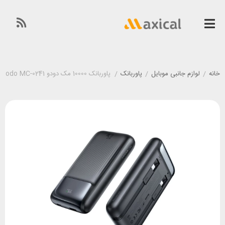
خانه
/
لوازم جانبی موبایل
/
پاوربانک
/
پاوربانک 10000 مک دودو Mcdodo MC-0241 توان 22.5 وات با کابل متصل