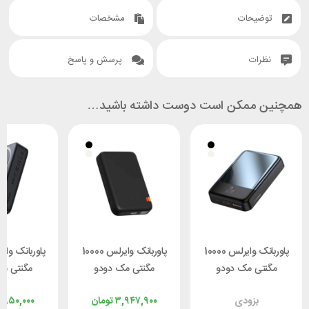
توضیحات
مشخصات
نظرات
پرسش و پاسخ
همچنین ممکن است دوست داشته باشید…
پاوربانک وایرلس 10000
پاوربانک وایرلس 10000
مگنتی مک دودو
مگنتی مک دودو
مگنتی م
 MC-5021
Mcdodo MC-5100
Mcdodo MC-4261
بزودی
۳,۹۴۷,۹۰۰
تومان
,۸۵۰,۰۰۰
توان 20 وات
توان 20 وات
توان 20 وات