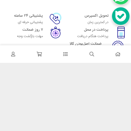
تحویل اکسپرس
پشتیبانی ۲۴ ساعته
در کمترین زمان
پشتیبانی حرفه ای
پرداخت در محل
۷ روز ضمانت
پرداخت هنگام دریافت
مهلت بازگشت وجه
ضمانت اصل‌بودن کالا
تایید اصالت کالا
در تماس باشید
آدرس: تهران میدان حسن آباد خیابان امام خمینی بن بست پاساژ منوچهری
پلاک 7
شماره تماس: 02166700606
شماره واتساپ: 02166700606
کدپستی: 1137916439
زمان پاسخگویی: شنبه تا چهارشنبه 9 الی 17 و پنجشنبه 9 الی 13
خدمات مشتریان