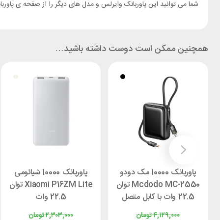
شما می توانید این پاوربانک وایرلس و مدل های دیگر را از صفحه ی
پاورب
همچنین ممکن است دوست داشته باشید…
پاوربانک 10000 مک دودو
پاوربانک 10000 شیائومی
Mcdodo MC-2550 توان
Xiaomi P16ZM Lite توان
22.5 وات با کابل متصل
22.5 وات
۴,۱۲۹,۰۰۰
تومان
۲,۳۰۳,۰۰۰
تومان