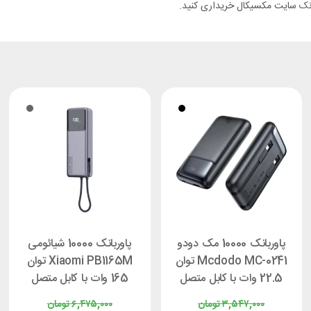
انک
سایت مکسیکال خریداری کنید.
پاوربانک 10000 مک دودو
پاوربانک 10000 شیائومی
Mcdodo MC-0241 توان
Xiaomi PB1165M توان
22.5 وات با کابل متصل
165 وات با کابل متصل
۳,۵۴۷,۰۰۰
تومان
۶,۴۷۵,۰۰۰
تومان