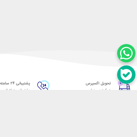
تحویل اکسپرس
پشتیبانی ۲۴ ساعته
در کمترین زمان
پشتیبانی حرفه ای
در تماس باشید
آدرس: تهران میدان حسن آباد خیابان امام خمینی بن بست پاساژ منوچهری پلاک 7
شماره تماس: 02166700606