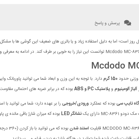
پرسش و پاسخ
وز است؛ اما به دلیل استفاده زیاد و یا باتری های ضعیف این گوشی ها با مشکل ک
 وزنی حدود
150 گرم
آلیاژ آلومینیوم
و
پلاستیک PC و ABS
بوده که در برابر ضربه های احتمالی مقاومت
گاه تایپ سی
بوده که عملکرد
ورودی/خروجی
را بر عهده دارد؛ شما می توانید با اس
MC-8 دارای یک
نشانگر LED
بوده که میزان شارژ باقی مانده ی پا
استند شدن
بوده که
ن قابلیت باعث شده شما بتوانید در هنگام شارژ به دیدن فیلم و … بپردازید.