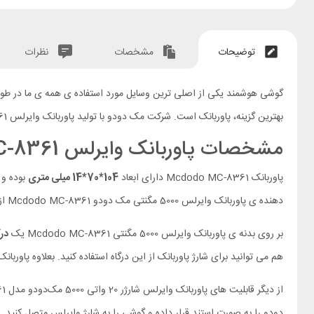
توضیحات
مشخصات
نظرات
گوشی هوشمند یکی از اصلی ترین وسایل مورد استفاده ی همه ی ما در طول ر
بهترین گزینه، پاوربانک است. شرکت مک دودو با تولید پاوربانک وایرلس Mcdodo MC-8361 توانست این نیاز را به خوبی بر طرف کند. در ادامه به معرفی و بررسی این محصول خواهیم پرداخت.
مشخصات پاوربانک وایرلس Mcdodo MC-8361
پاوربانک Mcdodo MC-8361 دارای ابعاد
104*70*14 میلی متری
بوده و
دهنده ی پاوربانک وایرلس 5000 مگنتی مک دودو Mcdodo MC-8361 از
بر روی بدنه ی پاوربانک وایرلس 5000 مگنتی Mcdodo MC-8361 یک
در
هم می توانید برای شارژ پاوربانک از این درگاه استفاده کنید. بعلاوه پاوربانک مک دودو 361
از دیگر قابلیت های پاوربانک وایرلس شارژر 20 واتی 5000 مک‌دودو مدل MCDODO MC-8361 قابلیت
دودو را به صورت استند قرار داده و گوشی را به شارژ وایرلس متصل کنید. ای