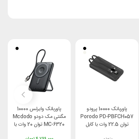
پاوربانک 10000 پرودو
پاوربانک وایرلس 10000
Porodo PD-PBFCH057
مگنتی مک دودو Mcdodo
توان 22.5 وات با کابل
MC-6320 توان 20 وات با
متصل
کابل متصل