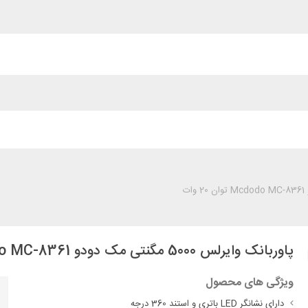
پاوربانک وایرلس 5000 مگنتی مک دودو Mcdodo MC-8361 توان 20 وات
ویژگی های محصول
دارای نشانگر LED باتری و استند 360 درجه