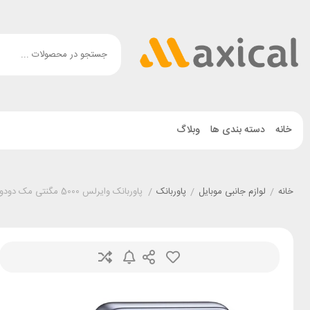
خانه
دسته بندی ها
وبلاگ
خانه
/
لوازم جانبی موبایل
/
پاوربانک
/
پاوربانک وایرلس 5000 مگنتی مک دودو Mcdodo MC-8361 توان 20 وات