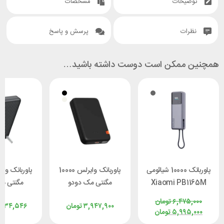
توضیحات
مشخصات
نظرات
پرسش و پاسخ
همچنین ممکن است دوست داشته باشید…
پاوربانک 10000 شیائومی
پاوربانک وایرلس 10000
Xiaomi PB1165M
مگنتی مک دودو
مگنتی م
توان 165 وات با کابل
Mcdodo MC-5100
 MC-7810
۶,۴۷۵,۰۰۰
تومان
۳,۹۴۷,۹۰۰
تومان
۴۳۴,۵۴۶
متصل
توان 20 وات
توان 30 وات
۵,۹۹۵,۰۰۰
تومان