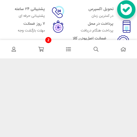
تحویل اکسپرس
پشتیبانی ۲۴ ساعته
در کمترین زمان
پشتیبانی حرفه ای
پرداخت در محل
۷ روز ضمانت
پرداخت هنگام دریافت
مهلت بازگشت وجه
ضمانت اصل‌بودن کالا
2
تایید اصالت کالا
در تماس باشید
آدرس: تهران میدان حسن آباد خیابان امام خمینی بن بست پاساژ منوچهری
پلاک 7
شماره تماس: 02166700606
شماره واتساپ: 02166700606
کدپستی: 1137916439
زمان پاسخگویی: شنبه تا چهارشنبه 9 الی 17 و پنجشنبه 9 الی 13
خدمات مشتریان
قوانین و مقررات