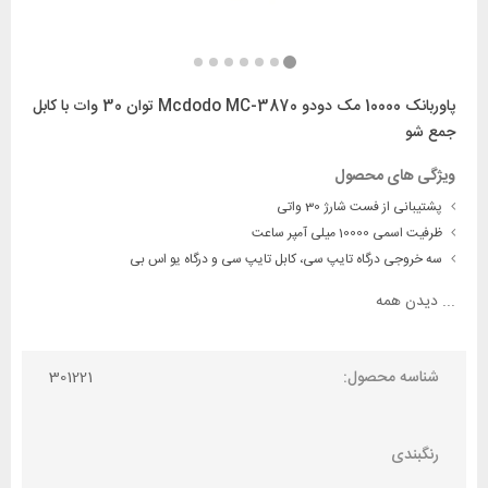
پاوربانک 10000 مک دودو Mcdodo MC-3870 توان 30 وات با کابل
جمع شو
ویژگی های محصول
پشتیبانی از فست شارژ 30 واتی
ظرفیت اسمی 10000 میلی آمپر ساعت
سه خروجی درگاه تایپ سی، کابل تایپ سی و درگاه یو اس بی
...
دیدن همه
شناسه محصول:
301221
رنگبندی