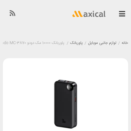
خانه
/
لوازم جانبی موبایل
/
پاوربانک
/
پاوربانک 10000 مک دودو Mcdodo MC-3870 توان 30 وات با کابل جمع شو