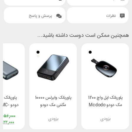
نظرات
پرسش و پاسخ
همچنین ممکن است دوست داشته باشید…
پاوربانک اپل واچ 1200
پاوربانک وایرلس 10000
مک دودو Mcdodo
مگنتی مک دودو
دودو C
MC-5230
Mcdodo MC-4261
4460 توان 65 وات
,۵۵۶,۰۰۰
بزودی
بزودی
توان 20 وات
,۹۲۲,۰۰۰