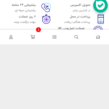
تحویل اکسپرس
پشتیبانی ۲۴ ساعته
در کمترین زمان
پشتیبانی حرفه ای
پرداخت در محل
۷ روز ضمانت
پرداخت هنگام دریافت
مهلت بازگشت وجه
ضمانت اصل‌بودن کالا
1
تایید اصالت کالا
در تماس باشید
آدرس: تهران میدان حسن آباد خیابان امام خمینی بن بست پاساژ منوچهری
پلاک 7
شماره تماس: 02166700606
شماره واتساپ: 02166700606
کدپستی: 1137916439
زمان پاسخگویی: شنبه تا چهارشنبه 9 الی 17 و پنجشنبه 9 الی 13
خدمات مشتریان
قوانین و مقررات
روش ارسال