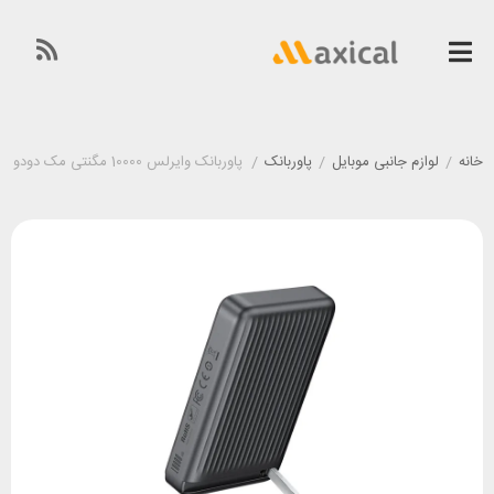
خانه
/
لوازم جانبی موبایل
/
پاوربانک
/
پاوربانک وایرلس 10000 مگنتی مک دودو Mcdodo MC-7810 توان 30 وات