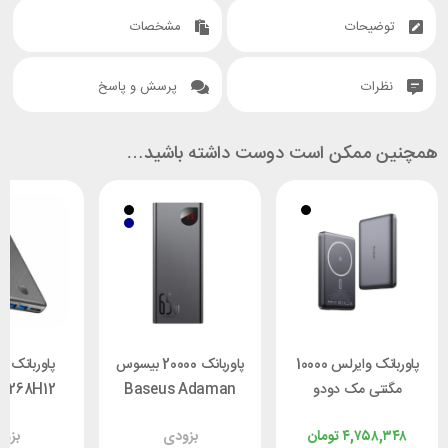
توضیحات
مشخصات
نظرات
پرسش و پاسخ
همچنین ممکن است دوست داشته باشید…
پاوربانک وایرلس 10000
پاوربانک 20000 بیسوس
مگنتی مک دودو
Baseus Adaman
A1268H12
Mcdodo MC-4651
PPIMDA-D01 توان 65
rCore
۴,۷۵۸,۳۴۸
تومان
بزودی
بزو
توان 20 وات
وات
ntial