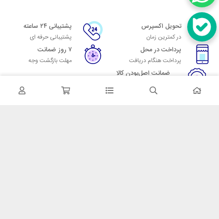
تحویل اکسپرس
پشتیبانی ۲۴ ساعته
در کمترین زمان
پشتیبانی حرفه ای
پرداخت در محل
۷ روز ضمانت
پرداخت هنگام دریافت
مهلت بازگشت وجه
ضمانت اصل‌بودن کالا
تایید اصالت کالا
در تماس باشید
آدرس: تهران میدان حسن آباد خیابان امام خمینی بن بست پاساژ منوچهری
پلاک 7
شماره تماس: 02166700606
شماره واتساپ: 02166700606
کدپستی: 1137916439
زمان پاسخگویی: شنبه تا چهارشنبه 9 الی 17 و پنجشنبه 9 الی 13
خدمات مشتریان