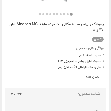
پاوربانک وایرلس 10000 مگنتی مک دودو Mcdodo MC-7810 توان
30 وات
12.3
ویژگی های محصول
قابلیت استند شدن
قابلیت شارژ وایرلس با تکنولوژی Qi2
دارای استانداردهای 9 گانه شارژ ایمن
...
دیدن همه
شناسه محصول:
301224