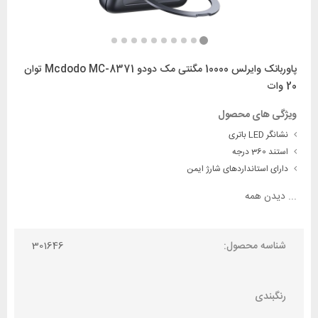
پاوربانک وایرلس 10000 مگنتی مک دودو Mcdodo MC-8371 توان
20 وات
ویژگی های محصول
نشانگر LED باتری
استند 360 درجه
دارای استانداردهای شارژ ایمن
...
دیدن همه
شناسه محصول:
301646
رنگبندی