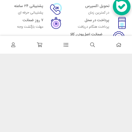
تحویل اکسپرس
پشتیبانی ۲۴ ساعته
در کمترین زمان
پشتیبانی حرفه ای
پرداخت در محل
۷ روز ضمانت
پرداخت هنگام دریافت
مهلت بازگشت وجه
ضمانت اصل‌بودن کالا
تایید اصالت کالا
در تماس باشید
آدرس: تهران میدان حسن آباد خیابان امام خمینی بن بست پاساژ منوچهری
پلاک 7
شماره تماس: 02166700606
شماره واتساپ: 02166700606
کدپستی: 1137916439
زمان پاسخگویی: شنبه تا چهارشنبه 9 الی 17 و پنجشنبه 9 الی 13
خدمات مشتریان
قوانین و مقررات
روش ارسال