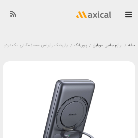
خانه
/
لوازم جانبی موبایل
/
پاوربانک
/
پاوربانک وایرلس 10000 مگنتی مک دودو Mcdodo MC-8371 توان 20 وات