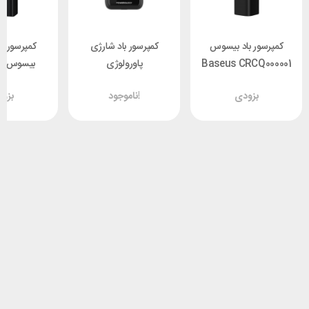
کمپرسور باد بیسوس
کمپرسور باد شارژی
کمپرسور با
Baseus CRCQ000001
پاورولوژی
بی
01 Energy
Powerology
Super Mini inflator
بزودی
ناموجود!
بزو
urce
P25CMAPBK