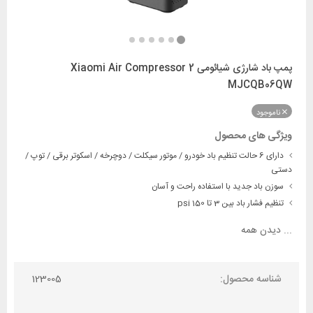
پمپ باد شارژی شیائومی Xiaomi Air Compressor 2
MJCQB06QW
ناموجود
ویژگی های محصول
دارای 6 حالت تنظیم باد خودرو / موتور سیکلت / دوچرخه / اسکوتر برقی / توپ /
دستی
سوزن باد جدید با استفاده راحت و آسان
تنظیم فشار باد بین 3 تا 150 psi
...
دیدن همه
شناسه محصول:
123005