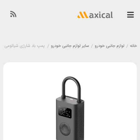
خانه
/
لوازم جانبی خودرو
/
سایر لوازم جانبی خودرو
/
پمپ باد شارژی شیائومی Xiaomi Air Compressor 2 MJCQB06QW