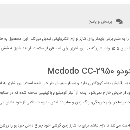
پرسش و پاسخ
است که فندک خودرو را به منبع برقی پایدار برای شارژ لوازم الکترونیکی تبدیل می‌کند. این
آن‌ها می‌توانید انواع لوازم الکترونیکی از جمله گوشی‌های هوشمند خود را با توان 15.5 وات شارژ کنید. این شارژر 
Mcdodo
دکی 2 پورت 15.5 وات مک دودو مدل Mcdodo CC-2950 نسبت به رقبایش بدنه کوچکتری دارد و بسیار مینیمال طراحی 
جایش خارج نمی‌شود. بدنه از آلیاژ آلومینیوم باکیفیتی ساخته شده که در صنایع هوا
مخصوصا در برابر خوردگی، زنگ زدن و ساییده شدن مقاومت بالایی از خود نشان می‌د