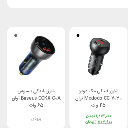
شارژر فندکی مک دودو
شارژر فندکی بیسوس
Mcdodo CC-7030 توان
Baseus CCKX-C0A توان
45 وات
65 وات
۱,۸۰۳,۰۰۰
تومان
بزودی
۱,۵۶۷,۹۰۰
تومان