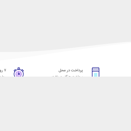
پرداخت در محل
۷ روز ضمانت
پرداخت هنگام دریافت
مهلت
خدمات مشتریان
مکسیکال
قوانین و مقررات
تماس با مکسیکال
روش ارسال
درباره ماکسیکال
ضمانت 7 روزه
وبلاگ مکسیکال
رویه های بازگرداندن کالا