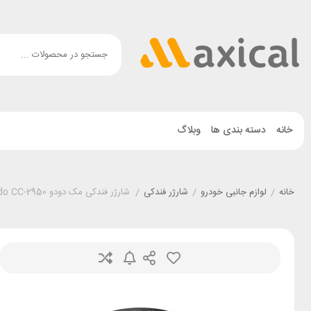
خانه
دسته بندی ها
وبلاگ
خانه
/
لوازم جانبی خودرو
/
شارژر فندکی
/
شارژر فندکی مک دودو Mcdodo CC-2950 توان 15.5 وات