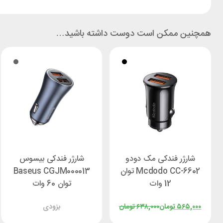
همچنین ممکن است دوست داشته باشید…
شارژر فندکی مک دودو
شارژر فندکی بیسوس
Mcdodo CC-6602 توان
Baseus CGJM000013
12 وات
توان 60 وات
۵۶۵,۰۰۰
تومان
۶۳۸,۰۰۰
تومان
بزودی