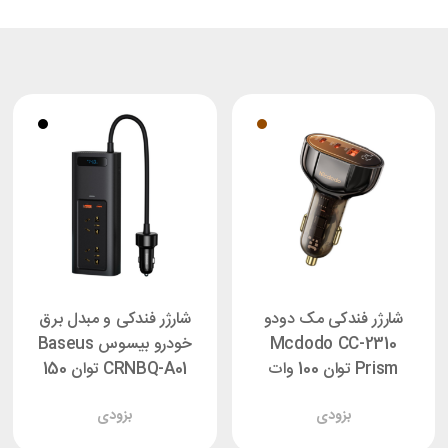
شارژر فندکی مک دودو
شارژر فندکی و مبدل برق
Mcdodo CC-2310
خودرو بیسوس Baseus
Prism توان 100 وات
CRNBQ-A01 توان 150
وات
بزودی
بزودی