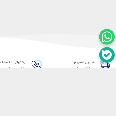
تحویل اکسپرس
پشتیبانی ۲۴ ساعته
در کمترین زمان
پشتیبانی حرفه ای
در تماس باشید
آدرس: تهران میدان حسن آباد خیابان امام خمینی بن بست پاساژ منوچهری پلاک 7
شماره تماس: 02166700606
شماره واتساپ: 02166700606
کدپستی: 1137916439