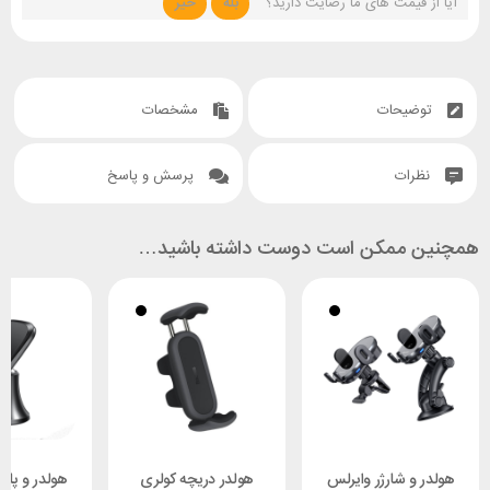
آیا از قیمت های ما رضایت دارید؟
بله
خیر
توضیحات
مشخصات
نظرات
پرسش و پاسخ
همچنین ممکن است دوست داشته باشید…
هولدر و شارژر وایرلس
هولدر دریچه کولری
هولدر و پایه