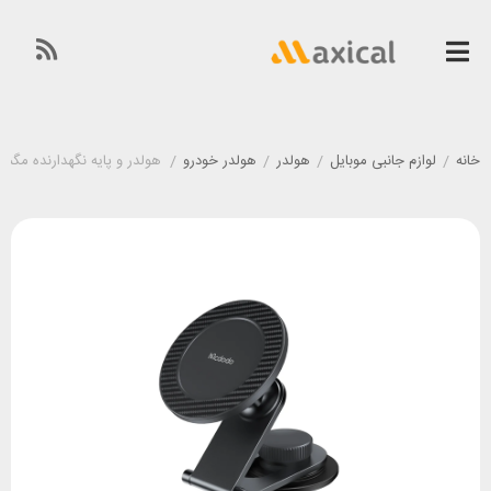
خانه
/
لوازم جانبی موبایل
/
هولدر
/
هولدر خودرو
/
هولدر و پایه نگهدارنده مگنتی مک دودو