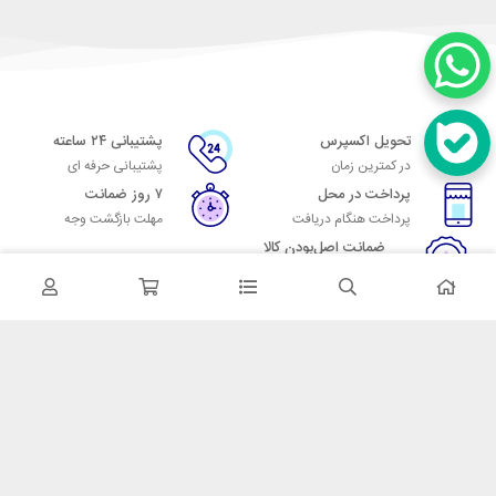
تحویل اکسپرس
پشتیبانی ۲۴ ساعته
در کمترین زمان
پشتیبانی حرفه ای
پرداخت در محل
۷ روز ضمانت
پرداخت هنگام دریافت
مهلت بازگشت وجه
ضمانت اصل‌بودن کالا
تایید اصالت کالا
در تماس باشید
آدرس: تهران میدان حسن آباد خیابان امام خمینی بن بست پاساژ منوچهری
پلاک 7
شماره تماس: 02166700606
شماره واتساپ: 02166700606
کدپستی: 1137916439