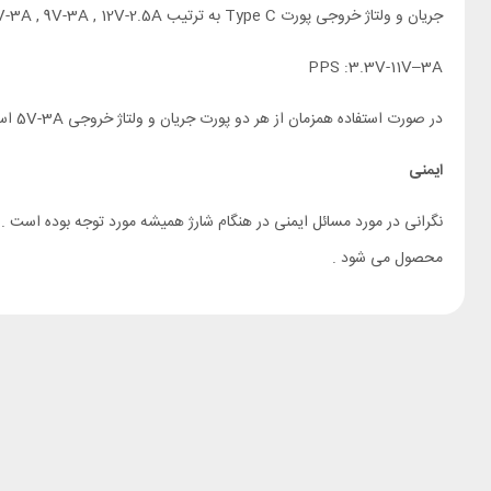
جریان و ولتاژ خروجی پورت Type C به ترتیب 5V-3A , 9V-3A , 12V-2.5A و حداکثر توان 30 وات است.
PPS :3.3V-11V–3A
در صورت استفاده همزمان از هر دو پورت جریان و ولتاژ خروجی 5V-3A است.
ایمنی
محصول می شود .