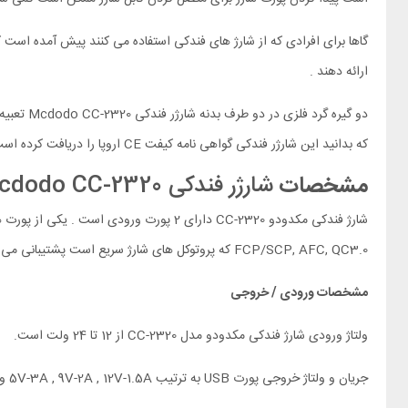
گاها برای افرادی که از شارژ های فندکی استفاده می کنند پیش آمده است که 
ارائه دهند .
دو گیره 
که بدانید این شارژر فندکی گواهی نامه کیفت CE اروپا را دریافت کرده است.
مشخصات
شارژر فندکی Mcdodo CC-2320
FCP/SCP, AFC, QC3.0 که پروتوکل های شارژ سریع است پشتیبانی می کند. شما میتوانید با استفاده از این تکنولوژی گوشی موبایل خود را در 30 دقیقه 50 درصد شارژ کنید.
مشخصات ورودی / خروجی
ولتاژ ورودی شارژ فندکی مکدودو مدل CC-2320 از 12 تا 24 ولت است.
جریان و ولتاژ خروجی پورت USB به ترتیب 5V-3A , 9V-2A , 12V-1.5A و با توان حداکثر 18 وات است.