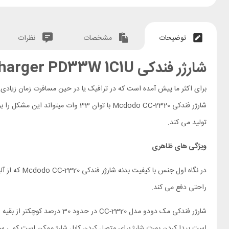
توضیحات
مشخصات
نظرات
شارژر فندکی
Charger PD33W 1C1U
برای اکثر ما پیش آمده است که در ترافیک یا در حین مسافرت زمان زیادی 
شارژر فندکی Mcdodo CC-2320 با توا
تولید می کند.
ویژگی های ظاهری
در نگاه اول
راحتی دفع می کند.
شارژر فندکی مک دودو مدل 20
است پیدا کردن پورت شارژ برای متصل کردن کابل شارژ ممکن است کمی سخت باشد ولی وجود LED روی این شارژر فندکی کار را برای شما راحت تر کرده که در کنار آن 