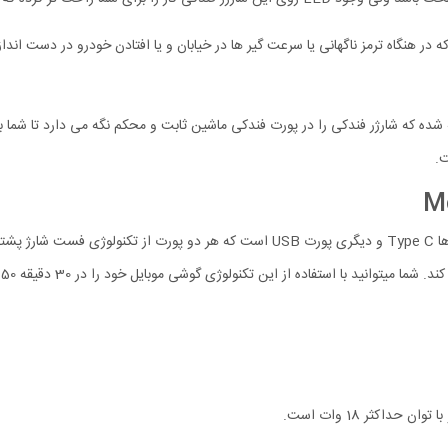
در هنگاه ترمز ناگهانی یا سرعت گیر ها در خیابان و یا افتادن خودرو در دست اندازه
گرد فلزی در دو طرف بدنه شارژر فندکی Mcdodo CC-2320 تعبیه شده که شارژر فندکی را در پورت فندکی ماشین ثابت و