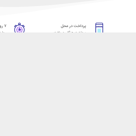
پرداخت در محل
۷ روز ضمانت
پرداخت هنگام دریافت
مهلت
خدمات مشتریان
مکسیکال
قوانین و مقررات
تماس با مکسیکال
روش ارسال
درباره ماکسیکال
ضمانت 7 روزه
وبلاگ مکسیکال
رویه های بازگرداندن کالا
 لوازم جانبی موبایل، لپ تاپ، کامپیوتر، تبلت و … با کیفیت مناسب و قیمت رقابتی ا
 نقش خود را ایفا کند و رضایت مشتریان را کسب کند. فروشگاه مکسیکال کالاهای خود ر