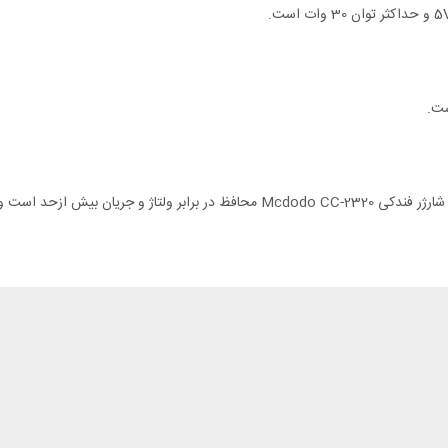
نگرانی در مورد مسائل ایمنی در هنگام شارژ همیشه مورد توجه بوده است . شارژر فندکی 0