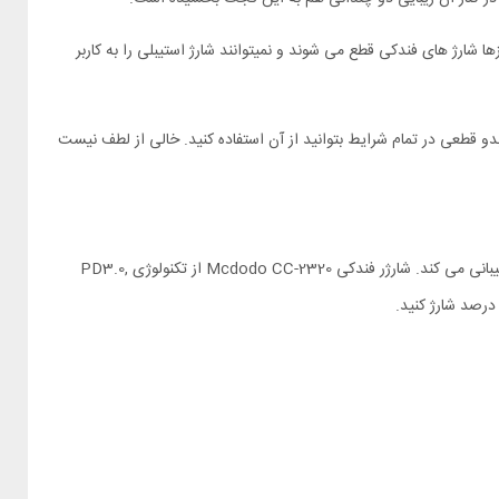
ا شارژ های فندکی قطع می شوند و نمیتوانند شارژ استیبلی را به کاربر
 محکم نگه می دارد تا شما بدو قطعی در تمام شرایط بتوانید از آن استفاده کنید. خالی از لطف نیست
شارژ فندکی مکدودو CC-2320 دارای 2 پورت ورودی است . یکی از پورت ها Type C و دیگری پورت USB است که هر دو پورت از تکنولوژی فست شارژ پشتیبانی می کند. شارژر فندکی Mcdodo CC-2320 از تکنولوژی PD3.0,