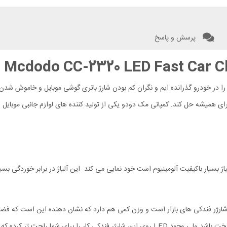
پرسش و پاسخ
Mcdodo CC-2320 LED Fast Car 
را در خودرو گذرانده ایم و نگران کم بودن شارژ باتری گوشی موبایل و خاموش شدن
ن 33 وات میتواند این مشکل را برای همیشه حل کند. کمپانی مک دودو یکی از تولید کننده های لوازم 
 جنس با کیفیت بدنه شارژر فندکی Mcdodo CC-2320 که از آلیاژ بسیار باکیفیت آلومینیوم است خود نمایی می کند. این 
CC-23 در حدود 30 درصد کوچکتر از بقیه شارژر فندکی های بازار است و وزن کمی هم دارد که نشان دهن
زیبایی دو چندانی هم به این گجت بخشیده است.