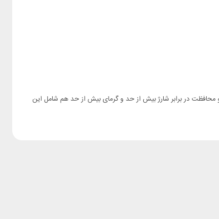
Mcdodo CC-232 محافظ در برابر ولتاژ و جریان بیش ازحد است و محافظت در برابر شارژ بیش از حد و گرمای بیش از حد هم شامل این