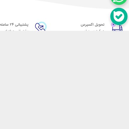
تحویل اکسپرس
پشتیبانی ۲۴ ساعته
در کمترین زمان
پشتیبانی حرفه ای
در تماس باشید
آدرس: تهران میدان حسن آباد خیابان امام خمینی بن بست پاساژ منوچهری پلاک 7
شماره تماس: 02166700606
شماره واتساپ: 02166700606
کدپستی: 1137916439
زمان پاسخگویی: شنبه تا چهارشنبه 9 الی 17 و پنجشنبه 9 الی 13
فروشگاه اینترنتی مکسیکال
هدف ما در مکسیکال فروش انواع
در تلاش است در این بازار بزرگ