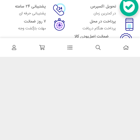
تحویل اکسپرس
پشتیبانی ۲۴ ساعته
در کمترین زمان
پشتیبانی حرفه ای
پرداخت در محل
۷ روز ضمانت
پرداخت هنگام دریافت
مهلت بازگشت وجه
ضمانت اصل‌بودن کالا
تایید اصالت کالا
در تماس باشید
آدرس: تهران میدان حسن آباد خیابان امام خمینی بن بست پاساژ منوچهری
پلاک 7
شماره تماس: 02166700606
شماره واتساپ: 02166700606
کدپستی: 1137916439
زمان پاسخگویی: شنبه تا چهارشنبه 9 الی 17 و پنجشنبه 9 الی 13
خدمات مشتریان
قوانین و مقررات
روش ارسال