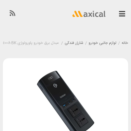
خانه
/
لوازم جانبی خودرو
/
شارژر فندکی
/
مبدل برق خودرو پاورولوژی Powerology PCCSR008-BK توان 500 وات