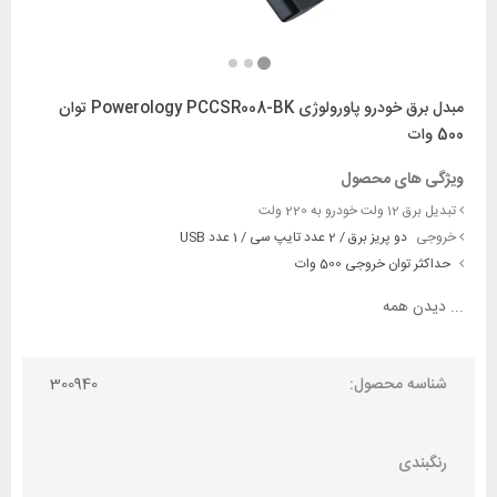
مبدل برق خودرو پاورولوژی Powerology PCCSR008-BK توان
500 وات
ویژگی های محصول
تبدیل برق 12 ولت خودرو به 220 ولت
خروجی
دو پریز برق / 2 عدد تایپ سی / 1 عدد USB
حداکثر توان خروجی 500 وات
...
دیدن همه
شناسه محصول:
300940
رنگبندی