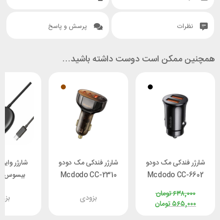
نظرات
پرسش و پاسخ
همچنین ممکن است دوست داشته باشید…
شارژر فندکی مک دودو
شارژر فندکی مک دودو
شارژر وایر
Mcdodo CC-6602
Mcdodo CC-2310
بی
توان 12 وات
Prism توان 100 وات
1 Simple
۶۳۸,۰۰۰
تومان
بزودی
بزو
Mini توان 15 وات
۵۶۵,۰۰۰
تومان