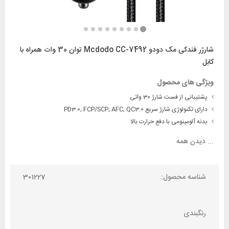
شارژر فندکی مک دودو Mcdodo CC-7492 توان 30 وات همراه با
کابل
ویژگی های محصول
پشتیبانی از فست شارژ 30 واتی
دارای تکنولوژی شارژ سریع PD3.0, FCP/SCP, AFC, QC3.0
بدنه آلومینومی با دفع حرارت بالا
...
دیدن همه
شناسه محصول:
301227
رنگبندی