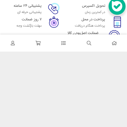
تحویل اکسپرس
پشتیبانی ۲۴ ساعته
در کمترین زمان
پشتیبانی حرفه ای
پرداخت در محل
۷ روز ضمانت
پرداخت هنگام دریافت
مهلت بازگشت وجه
ضمانت اصل‌بودن کالا
تایید اصالت کالا
در تماس باشید
آدرس: تهران میدان حسن آباد خیابان امام خمینی بن بست پاساژ منوچهری
پلاک 7
شماره تماس: 02166700606
شماره واتساپ: 02166700606
کدپستی: 1137916439
زمان پاسخگویی: شنبه تا چهارشنبه 9 الی 17 و پنجشنبه 9 الی 13
خدمات مشتریان
قوانین و مقررات
روش ارسال