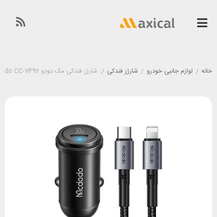
خانه
/
لوازم جانبی خودرو
/
شارژر فندکی
/
شارژر فندکی مک دودو Mcdodo CC-7492 توان 30 وات همراه با کابل