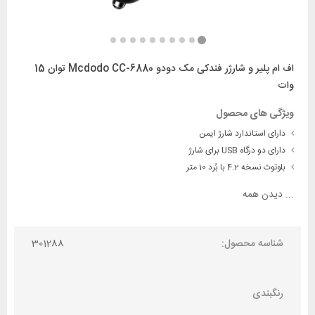
اف ام پلیر و شارژر فندکی مک دودو Mcdodo CC-6880 توان 15
وات
ویژگی های محصول
دارای استاندارد شارژ ایمن
دارای دو درگاه USB برای شارژ
بلوتوث نسخه 4.2 با بُرد 10 متر
...
دیدن همه
شناسه محصول:
301288
رنگبندی