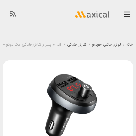
خانه
/
لوازم جانبی خودرو
/
شارژر فندکی
/
اف ام پلیر و شارژر فندکی مک دودو Mcdodo CC-6880 توان 15 وات