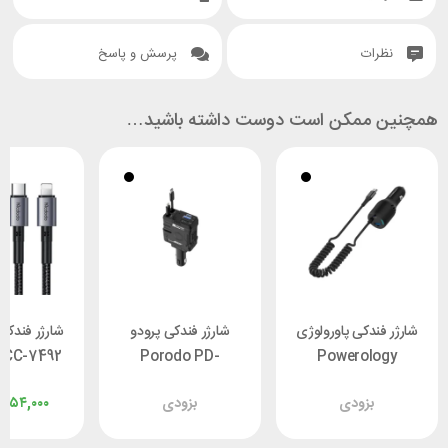
نظرات
پرسش و پاسخ
همچنین ممکن است دوست داشته باشید…
شارژر فندکی پاورولوژی
شارژر فندکی پرودو
شارژر فندک
 CC-7492
Porodo PD-
Powerology
PCCSR016 توان 100
FWCH029-BK توان
توان 
بزودی
بزودی
,۳۵۴,۰۰۰
وات
66 وات
کاب