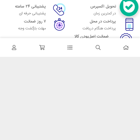
تحویل اکسپرس
پشتیبانی ۲۴ ساعته
در کمترین زمان
پشتیبانی حرفه ای
پرداخت در محل
۷ روز ضمانت
پرداخت هنگام دریافت
مهلت بازگشت وجه
ضمانت اصل‌بودن کالا
تایید اصالت کالا
در تماس باشید
آدرس: تهران میدان حسن آباد خیابان امام خمینی بن بست پاساژ منوچهری
پلاک 7
شماره تماس: 02166700606
شماره واتساپ: 02166700606
کدپستی: 1137916439
زمان پاسخگویی: شنبه تا چهارشنبه 9 الی 17 و پنجشنبه 9 الی 13
خدمات مشتریان
قوانین و مقررات
روش ارسال